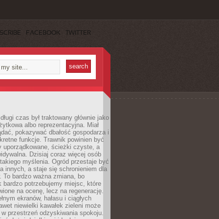
SCRIBE
FACEBOOK
TWITTER
długi czas był traktowany głównie jako
żytkowa albo reprezentacyjna. Miał
ądać, pokazywać dbałość gospodarza i
kretne funkcje. Trawnik powinien być
y uporządkowane, ścieżki czyste, a
idywalna. Dzisiaj coraz więcej osób
takiego myślenia. Ogród przestaje być
a innych, a staje się schronieniem dla
 To bardzo ważna zmiana, bo
k bardzo potrzebujemy miejsc, które
wione na ocenę, lecz na regenerację.
łnym ekranów, hałasu i ciągłych
wet niewielki kawałek zieleni może
 w przestrzeń odzyskiwania spokoju.