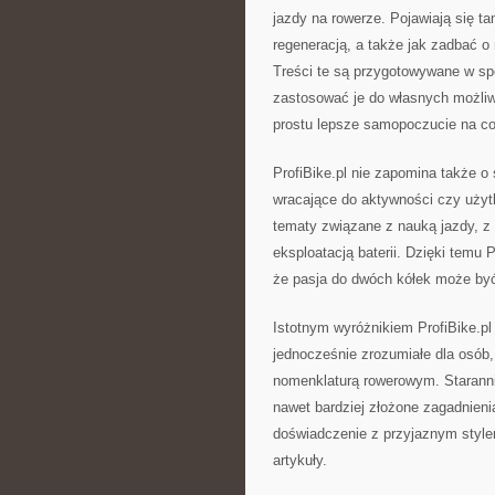
jazdy na rowerze. Pojawiają się t
regeneracją, a także jak zadbać o
Treści te są przygotowywane w sp
zastosować je do własnych możliwo
prostu lepsze samopoczucie na co
ProfiBike.pl nie zapomina także o
wracające do aktywności czy użytk
tematy związane z nauką jazdy, z 
eksploatacją baterii. Dzięki temu 
że pasja do dwóch kółek może być
Istotnym wyróżnikiem ProfiBike.pl 
jednocześnie zrozumiałe dla osób, 
nomenklaturą rowerowym. Starannie
nawet bardziej złożone zagadnienia
doświadczenie z przyjaznym stylem
artykuły.