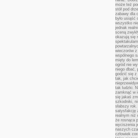
może też po
stół pod drz
zabawy dla d
było usiąść 
wszystko nie
jednak real
sceną zwykł
okazują się 
spektakularn
powtarzalnyc
wieczorów z 
wspólnego s
mięty do lem
ogród nie w
niego dbać, 
godzić się z
tak, jak chci
nieprzewidyw
tak ludzki. 
zamknąć w i
się jakaś zm
szkodniki, n
słabszy rok.
satysfakcję 
realnym niż 
że rosnąca 
wyciszenia 
naszych cza
człowiek cor