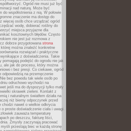
spółtworzyć. Ogród nie musi już być
inacji nad naturą. Może być
 do współistnienia z nią. W połowie
ogromne znaczenie ma dostęp do
az więcej osób chce urządzać ogród
czędzać wodę, dobierać rośliny do
orzyć miejsca przyjazne dla
 unikać kosztownych błędów. Często
okiem nie jest już rozmowa z
ecz dobrze przygotowana
strona
której można znaleźć konkretne
porównania rozwiązań i praktyczne
 wynikające z doświadczenia. Takie
y pomagają podejść do ogrodu nie jak
, ale jak do procesu, który można
pniowo i bez presji. Co ciekawe, ogród
że odpowiedzią na przemęczenie
Nie bez powodu tak wiele osób po
 dniu odruchowo wychodzi na
wet jeśli ma do dyspozycji tylko mały
ewielki skrawek zieleni. Kontakt z
iemią i naturalnym światłem działa na
aczej niż bierny odpoczynek przed
 chodzi nawet o wielkie odkrycia
 o proste doświadczenie ciała i uwagi.
człowiek zauważa temperaturę
apach po deszczu, fakturę liści,
 dnia. Zmysły zaczynają pracować
a myśli przestają biec w każdą stronę
e zaprojektowana zielona przestrzeń