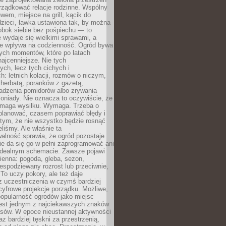
rządkować relacje rodzinne. Wspólny
ewem, miejsce na grill, kącik do
zieci, ławka ustawiona tak, by można
obok siebie bez pośpiechu — to
 wydaje się wielkimi sprawami, a
nie wpływa na codzienność. Ogród bywa
ych momentów, które po latach
najcenniejsze. Nie tych
ych, lecz tych cichych i
h: letnich kolacji, rozmów o niczym,
herbatą, poranków z gazetą,
adzenia pomidorów albo zrywania
oniady. Nie oznacza to oczywiście, że
ymaga wysiłku. Wymaga. Trzeba o
planować, czasem poprawiać błędy i
 tym, że nie wszystko będzie rosnąć
eliśmy. Ale właśnie ta
alność sprawia, że ogród pozostaje
Nie da się go w pełni zaprogramować ani
dealnym schemacie. Zawsze pojawi
ienna: pogoda, gleba, sezon,
iespodziewany rozrost lub przeciwnie,
 To uczy pokory, ale też daje
z uczestniczenia w czymś bardziej
cyfrowe projekcje porządku. Możliwe,
popularność ogrodów jako miejsc
jest jednym z najciekawszych znaków
sów. W epoce nieustannej aktywności
az bardziej tęskni za przestrzenią,