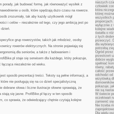
naszych cza
am porady, jak budować formę, jak równoważyć wysiłek z
człowiek cor
która niczeg
 nawodnienie u osób, które spędzają dużo czasu na rowerze.
której można
osób zrozumiały, tak aby każdy użytkownik mógł
wszystkich p
proporcjach.
ści i celów – niezależnie od tego, czy jego ambicją jest po
wyłącznie z
 dzień.
kolejne wiad
światła o ró
z tych drobn
 specyfice grup rowerzystów, takich jak młodzież, osoby
przeoczyć. D
dla wybranyc
ownicy rowerów elektrycznych. Na stronie pojawiają się
potrzebą zwy
Ogród przez 
ergonomią dla seniorów, a także z ładowaniem i
przestrzeń u
ProfiBike.pl staje się serwisem dla każdego, który pokazuje,
dobrze wygl
spełniać kon
 łącząca niezależnie od wieku.
równy, rabat
całość przew
odchodzi od 
jest sposób prezentacji treści. Teksty są pełne informacji, a
wizytówką dl
które nie posługują się na co dzień specjalistyczną
domowników.
pokazuje, ja
 dobrane słowa i liczne ilustracje słowne sprawiają, że
nie są nasta
 stają się jasne. ProfiBike.pl łączy w ten sposób
W świecie pe
oczekiwań na
, co sprawia, że odwiedzający chętnie czytają kolejne
zamienić się
Nie trzeba mi
zaprojektowa
Dla wielu os