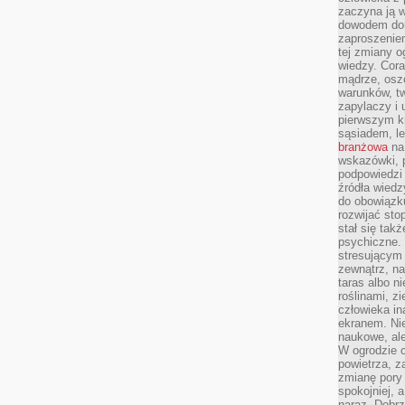
zaczyna ją w
dowodem dom
zaproszeniem
tej zmiany 
wiedzy. Cor
mądrze, osz
warunków, tw
zapylaczy i
pierwszym kr
sąsiadem, l
branżowa
na 
wskazówki, 
podpowiedzi
źródła wiedz
do obowiązku
rozwijać sto
stał się tak
psychiczne. 
stresującym
zewnątrz, na
taras albo ni
roślinami, z
człowieka in
ekranem. Nie
naukowe, ale
W ogrodzie 
powietrza, z
zmianę pory
spokojniej, 
naraz. Dobrz