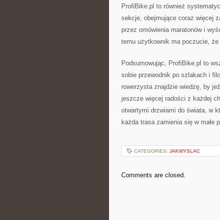
ProfiBike.pl to również systematy
sekcje, obejmujące coraz więcej z
przez omówienia maratonów i wyśc
temu użytkownik ma poczucie, że t
Podsumowując, ProfiBike.pl to wsz
sobie przewodnik po szlakach i fil
rowerzysta znajdzie wiedzę, by je
jeszcze więcej radości z każdej ch
otwartymi drzwiami do świata, w 
każda trasa zamienia się w małe p
CATEGORIES:
JAKWYSLAC
Comments are closed.