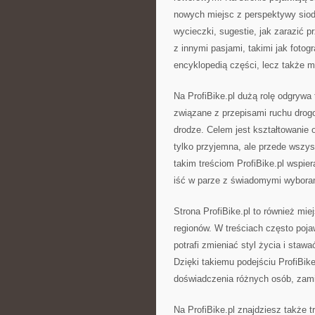
nowych miejsc z perspektywy siod
wycieczki, sugestie, jak zarazić p
z innymi pasjami, takimi jak fotogra
encyklopedią części, lecz także 
Na ProfiBike.pl dużą rolę odgrywa
związane z przepisami ruchu drog
drodze. Celem jest kształtowanie 
tylko przyjemna, ale przede wszy
takim treściom ProfiBike.pl wspier
iść w parze z świadomymi wybora
Strona ProfiBike.pl to również mi
regionów. W treściach często pojaw
potrafi zmieniać styl życia i sta
Dzięki takiemu podejściu ProfiBike
doświadczenia różnych osób, zamie
Na ProfiBike.pl znajdziesz także 