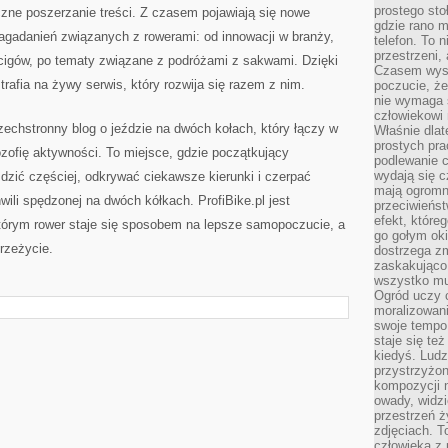
prostego sto
czne poszerzanie treści. Z czasem pojawiają się nowe
gdzie rano 
agadanień związanych z rowerami: od innowacji w branży,
telefon. To 
przestrzeni,
igów, po tematy związane z podróżami z sakwami. Dzięki
Czasem wysta
rafia na żywy serwis, który rozwija się razem z nim.
poczucie, że
nie wymaga 
człowiekowi 
echstronny blog o jeździe na dwóch kołach, który łączy w
Właśnie dlat
prostych pra
ozofię aktywności. To miejsce, gdzie początkujący
podlewanie c
wydają się 
ździć częściej, odkrywać ciekawsze kierunki i czerpać
mają ogromn
wili spędzonej na dwóch kółkach. ProfiBike.pl jest
przeciwieńst
efekt, które
którym rower staje się sposobem na lepsze samopoczucie, a
go gołym oki
rzeżycie.
dostrzega zm
zaskakująco 
wszystko mu
Ogród uczy c
moralizowani
swoje tempo
staje się te
kiedyś. Ludz
przystrzyżon
kompozycji 
owady, widzi
przestrzeń ż
zdjęciach. T
człowieka z 