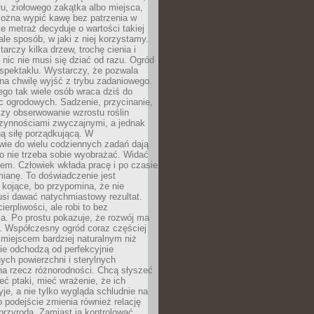
łu, ziołowego zakątka albo miejsca,
można wypić kawę bez patrzenia w
nie metraż decyduje o wartości takiej
 ale sposób, w jaki z niej korzystamy.
rczy kilka drzew, trochę cienia i
 nic nie musi się dziać od razu. Ogród
spektaklu. Wystarczy, że pozwala
na chwilę wyjść z trybu zadaniowego.
ego tak wiele osób wraca dziś do
c ogrodowych. Sadzenie, przycinanie,
zy obserwowanie wzrostu roślin
czynnościami zwyczajnymi, a jednak
ą siłę porządkującą. W
wie do wielu codziennych zadań dają
go nie trzeba sobie wyobrażać. Widać
em. Człowiek wkłada pracę i po czasie
ianę. To doświadczenie jest
kojące, bo przypomina, że nie
si dawać natychmiastowy rezultat.
ierpliwości, ale robi to bez
a. Po prostu pokazuje, że rozwój ma
. Współczesny ogród coraz częściej
ż miejscem bardziej naturalnym niż
ie odchodzą od perfekcyjnie
ych powierzchni i sterylnych
na rzecz różnorodności. Chcą słyszeć
eć ptaki, mieć wrażenie, że ich
yje, a nie tylko wygląda schludnie na
o podejście zmienia również relację
przyrodą. Zamiast ją kontrolować,