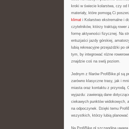
kroki w świecie kolarstwa, czy od
materiały, które pomogą Ci posze
klimat
i Kolarstwo ekstremalne i do
czytelników, którzy traktują rower
formę aktywności fizycznej. Na st
entuzjaści jazdy górskiej, amatorz
lubią rekreacyjne przejażdżki po o
tym, by integrować różne rowerow
znajdzie coś na swój poziom.
Jednym z filarów ProfiBike.pl są 
zarówno klasyczne trasy, jak i mn
miasta oraz kontaktu z przyrodą. 
wyjazdu: zawierają dane dotyczące
ciekawych punktów widokowych, a 
na odpoczynek. Dzięki temu Profi
wszystkich, którzy lubią planować 
Na ProfiBike.pl szczególna uwaga