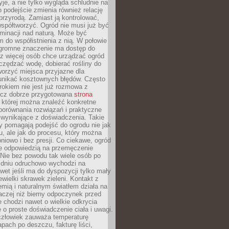
yje, a nie tylko wygląda schludnie na
o podejście zmienia również relację
przyrodą. Zamiast ją kontrolować,
spółtworzyć. Ogród nie musi już być
inacji nad naturą. Może być
 do współistnienia z nią. W połowie
ogromne znaczenie ma dostęp do
az więcej osób chce urządzać ogród
czędzać wodę, dobierać rośliny do
orzyć miejsca przyjazne dla
 unikać kosztownych błędów. Często
okiem nie jest już rozmowa z
ecz dobrze przygotowana
strona
której można znaleźć konkretne
porównania rozwiązań i praktyczne
 wynikające z doświadczenia. Takie
y pomagają podejść do ogrodu nie jak
, ale jak do procesu, który można
pniowo i bez presji. Co ciekawe, ogród
że odpowiedzią na przemęczenie
Nie bez powodu tak wiele osób po
 dniu odruchowo wychodzi na
wet jeśli ma do dyspozycji tylko mały
ewielki skrawek zieleni. Kontakt z
iemią i naturalnym światłem działa na
aczej niż bierny odpoczynek przed
 chodzi nawet o wielkie odkrycia
 o proste doświadczenie ciała i uwagi.
człowiek zauważa temperaturę
apach po deszczu, fakturę liści,