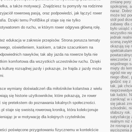
zmianę pory
ełka, a także motywacji. Znajdziesz tu pomysły na rodzinne
spokojniej, 
naraz. Dobrz
rzyjaciół rowerową pasją, oraz podpowiedzi, jak łączyć rower
może też po
stół pod drz
fia. Dzięki temu ProfiBike.pl staje się nie tylko
zabawy dla d
motywatorem do ruchu, w którym rower odgrywa główną rolę.
było usiąść 
wszystko nie
jednak real
 też edukacja w zakresie przepisów. Strona porusza tematy
sceną zwykł
okazują się 
owego, oświetleniem, kaskiem, a także szacunkiem na
spektakularn
odpowiednich nawyków, tak aby jazda na rowerze była nie
powtarzalnyc
wieczorów z 
stkim komfortowa dla wszystkich uczestników ruchu. Dzięki
wspólnego s
mięty do lem
a kulturę rozsądnej jazdy i pokazuje, że frajda z jazdy może
ogród nie w
mi.
niego dbać, 
godzić się z
tak, jak chci
ejsce wymiany doświadczeń dla miłośników kolarstwa z wielu
nieprzewidyw
tak ludzki. 
iają się historie użytkowników, które pokazują, że rower
zamknąć w i
wać się pretekstem do poznawania lokalnych społeczności.
się jakaś zm
szkodniki, n
.pl staje się swoistą rowerową kroniką, która kolekcjonuje
słabszy rok.
niając je w motywację dla kolejnych czytelników.
satysfakcję 
realnym niż 
że rosnąca 
treści poświęcone przygotowaniu fizycznemu w kontekście
wyciszenia 