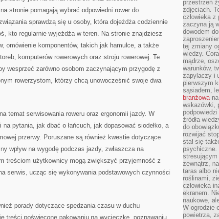
przestrzeń ż
zdjęciach. T
 na stronie pomagają wybrać odpowiedni rower do
człowieka z 
rozwiązania sprawdzą się u osoby, która dojeżdża codziennie
zaczyna ją w
dowodem dom
ś, kto regularnie wyjeżdża w teren. Na stronie znajdziesz
zaproszeniem
w, omówienie komponentów, takich jak hamulce, a także
tej zmiany 
wiedzy. Cor
toreb, komputerów rowerowych oraz stroju rowerowej. Te
mądrze, osz
warunków, tw
b, by wesprzeć zarówno osobom zaczynającym przygodę z
zapylaczy i
zonym rowerzystom, którzy chcą unowocześnić swoje dwa
pierwszym kr
sąsiadem, l
branżowa
na 
wskazówki, 
podpowiedzi
na temat serwisowania roweru oraz ergonomii jazdy. W
źródła wiedz
i na pytania, jak dbać o łańcuch, jak dopasować siodełko, a
do obowiązku
rozwijać sto
imowej przerwy. Poruszane są również kwestie dotyczące
stał się tak
mny wpływ na wygodę podczas jazdy, zwłaszcza na
psychiczne. 
stresującym
kim treściom użytkownicy mogą zwiększyć przyjemność z
zewnątrz, na
taras albo ni
 na serwis, ucząc się wykonywania podstawowych czynności
roślinami, z
człowieka in
ekranem. Nie
naukowe, ale
ównież porady dotyczące spędzania czasu w duchu
W ogrodzie 
powietrza, z
się treści poświęcone pakowaniu na wycieczkę, poznawaniu