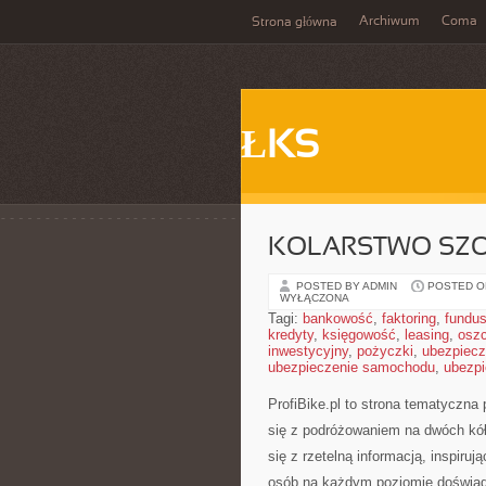
Archiwum
Coma
Strona główna
ŁKS
KOLARSTWO SZO
POSTED BY ADMIN
POSTED ON
WYŁĄCZONA
Tagi:
bankowość
,
faktoring
,
fundus
kredyty
,
księgowość
,
leasing
,
osz
inwestycyjny
,
pożyczki
,
ubezpiecz
ubezpieczenie samochodu
,
ubezpi
ProfiBike.pl to strona tematyczn
się z podróżowaniem na dwóch kół
się z rzetelną informacją, inspiru
osób na każdym poziomie doświadc