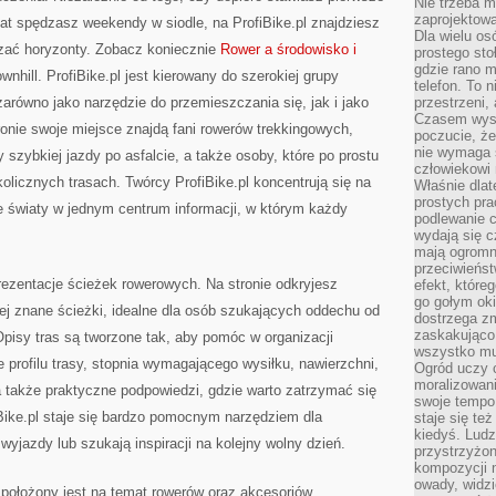
Nie trzeba mi
zaprojektowa
 lat spędzasz weekendy w siodle, na ProfiBike.pl znajdziesz
Dla wielu os
rzać horyzonty. Zobacz koniecznie
Rower a środowisko i
prostego sto
gdzie rano 
wnhill. ProfiBike.pl jest kierowany do szerokiej grupy
telefon. To 
 zarówno jako narzędzie do przemieszczania się, jak i jako
przestrzeni,
Czasem wysta
ronie swoje miejsce znajdą fani rowerów trekkingowych,
poczucie, że
nie wymaga 
y szybkiej jazdy po asfalcie, a także osoby, które po prostu
człowiekowi 
kolicznych trasach. Twórcy ProfiBike.pl koncentrują się na
Właśnie dlat
prostych pra
e światy w jednym centrum informacji, w którym każdy
podlewanie c
wydają się 
mają ogromn
przeciwieńst
prezentacje ścieżek rowerowych. Na stronie odkryjesz
efekt, które
go gołym oki
iej znane ścieżki, idealne dla osób szukających oddechu od
dostrzega zm
zaskakująco 
Opisy tras są tworzone tak, aby pomóc w organizacji
wszystko mu
 profilu trasy, stopnia wymagającego wysiłku, nawierzchni,
Ogród uczy c
moralizowani
także praktyczne podpowiedzi, gdzie warto zatrzymać się
swoje tempo
Bike.pl staje się bardzo pomocnym narzędziem dla
staje się te
kiedyś. Ludz
wyjazdy lub szukają inspiracji na kolejny wolny dzień.
przystrzyżon
kompozycji 
owady, widzi
 położony jest na temat rowerów oraz akcesoriów