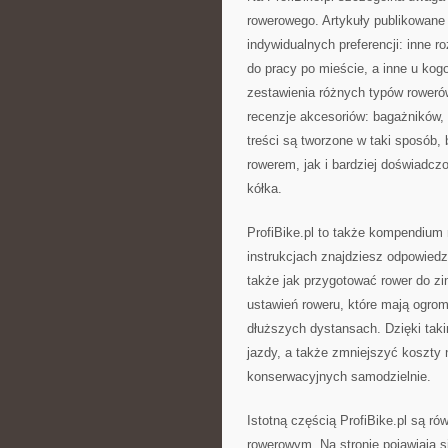
rowerowego. Artykuły publikowane
indywidualnych preferencji: inne 
do pracy po mieście, a inne u kogo
zestawienia różnych typów roweró
recenzje akcesoriów: bagażników, 
treści są tworzone w taki sposó
rowerem, jak i bardziej doświadc
kółka.
ProfiBike.pl to także kompendium 
instrukcjach znajdziesz odpowiedz
także jak przygotować rower do z
ustawień roweru, które mają ogro
dłuższych dystansach. Dzięki ta
jazdy, a także zmniejszyć koszty
konserwacyjnych samodzielnie.
Istotną częścią ProfiBike.pl są r
rowerowym. Na stronie pojawiają 