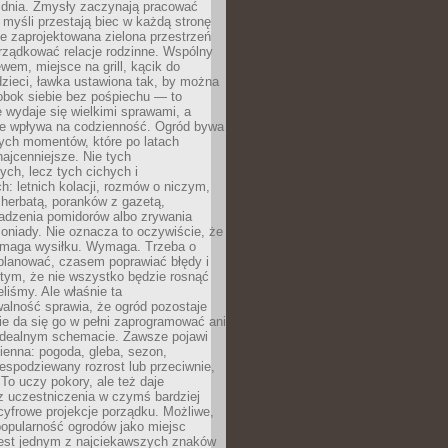
 dnia. Zmysły zaczynają pracować
a myśli przestają biec w każdą stronę
e zaprojektowana zielona przestrzeń
rządkować relacje rodzinne. Wspólny
ewem, miejsce na grill, kącik do
zieci, ławka ustawiona tak, by można
obok siebie bez pośpiechu — to
 wydaje się wielkimi sprawami, a
nie wpływa na codzienność. Ogród bywa
ych momentów, które po latach
najcenniejsze. Nie tych
ych, lecz tych cichych i
h: letnich kolacji, rozmów o niczym,
herbatą, poranków z gazetą,
adzenia pomidorów albo zrywania
oniady. Nie oznacza to oczywiście, że
ymaga wysiłku. Wymaga. Trzeba o
planować, czasem poprawiać błędy i
 tym, że nie wszystko będzie rosnąć
eliśmy. Ale właśnie ta
alność sprawia, że ogród pozostaje
Nie da się go w pełni zaprogramować ani
dealnym schemacie. Zawsze pojawi
ienna: pogoda, gleba, sezon,
iespodziewany rozrost lub przeciwnie,
 To uczy pokory, ale też daje
z uczestniczenia w czymś bardziej
cyfrowe projekcje porządku. Możliwe,
popularność ogrodów jako miejsc
jest jednym z najciekawszych znaków