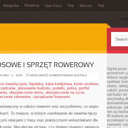
Redakcja
Tagi
Tagi
Małgośka
Spis Treści
Wieczór
SUB
SOWE I SPRZĘT ROWEROWY
Ogród przez 
przestrzeń u
KOLARSTWO
 GRU - 2 - 2025
MOŻLIWOŚĆ KOMENTOWANIA
ZOSTAŁA
dobrze wygl
SZOSOWE
spełniać kon
I
ze inwestycyjne
,
hipoteka
,
karta kredytowa
,
konto osobiste
,
SPRZĘT
równy, rabat
czędzanie
,
planowanie budżetu
,
podatki
,
polisa
ROWEROWY
,
portfel
całość przew
enia
,
ubezpieczenie domu
,
ubezpieczenie na życie
,
odchodzi od 
eczenie zdrowotne
,
zarządzanie finansami
wizytówką dl
domowników.
a poświęcony w całości rowerom oraz wszystkiemu, co wiąże
pokazuje, ja
nie są nasta
kach. To miejsce, w którym zamiłowanie do rowerów łączy
W świecie pe
jącymi relacjami z trasy oraz praktycznymi wskazówkami dla
oczekiwań na
zamienić się
zenia. Niezależnie od tego, czy dopiero stawiasz pierwsze