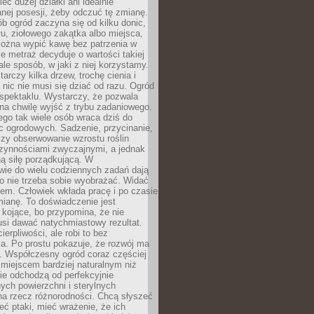
eć dużej działki ani idealnie
nej posesji, żeby odczuć tę zmianę.
ób ogród zaczyna się od kilku donic,
łu, ziołowego zakątka albo miejsca,
można wypić kawę bez patrzenia w
nie metraż decyduje o wartości takiej
 ale sposób, w jaki z niej korzystamy.
rczy kilka drzew, trochę cienia i
 nic nie musi się dziać od razu. Ogród
spektaklu. Wystarczy, że pozwala
na chwilę wyjść z trybu zadaniowego.
ego tak wiele osób wraca dziś do
c ogrodowych. Sadzenie, przycinanie,
zy obserwowanie wzrostu roślin
czynnościami zwyczajnymi, a jednak
ą siłę porządkującą. W
wie do wielu codziennych zadań dają
go nie trzeba sobie wyobrażać. Widać
em. Człowiek wkłada pracę i po czasie
ianę. To doświadczenie jest
kojące, bo przypomina, że nie
si dawać natychmiastowy rezultat.
ierpliwości, ale robi to bez
a. Po prostu pokazuje, że rozwój ma
. Współczesny ogród coraz częściej
ż miejscem bardziej naturalnym niż
ie odchodzą od perfekcyjnie
ych powierzchni i sterylnych
na rzecz różnorodności. Chcą słyszeć
eć ptaki, mieć wrażenie, że ich