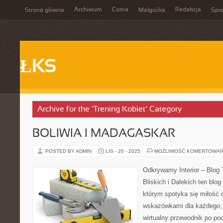
Archiwum
Coma
Redakcja
Strona główna
Małgośka
Spis
ŁKS
Archive for the ‘Trening Kobiet’ Category
BOLIWIA I MADAGASKAR
POSTED BY ADMIN
LIS - 20 - 2025
MOŻLIWOŚĆ KOMENTOWAN
Odkrywamy Interior – Blog
Bliskich i Dalekich ten blog
którym spotyka się miłość 
wskazówkami dla każdego, 
wirtualny przewodnik po pod