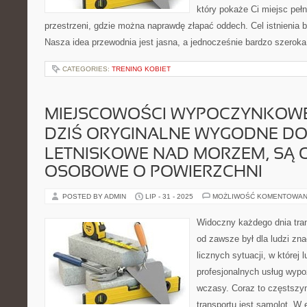
który pokaże Ci miejsc pełn
przestrzeni, gdzie można naprawdę złapać oddech. Cel istnienia 
Nasza idea przewodnia jest jasna, a jednocześnie bardzo szeroka
CATEGORIES:
TRENING KOBIET
MIEJSCOWOŚCI WYPOCZYNKOWE
DZIŚ ORYGINALNE WYGODNE D
LETNISKOWE NAD MORZEM, SĄ 
OSOBOWE O POWIERZCHNI
POSTED BY ADMIN
LIP - 31 - 2025
MOŻLIWOŚĆ KOMENTOWAN
Widoczny każdego dnia tran
od zawsze był dla ludzi z
licznych sytuacji, w której 
profesjonalnych usług wyp
wczasy. Coraz to częstsz
transportu jest samolot. W 