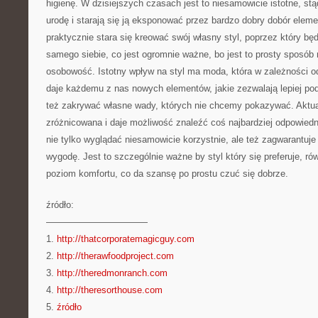
higienę. W dzisiejszych czasach jest to niesamowicie istotne, stą
urodę i starają się ją eksponować przez bardzo dobry dobór elem
praktycznie stara się kreować swój własny styl, poprzez który bę
samego siebie, co jest ogromnie ważne, bo jest to prosty sposób
osobowość. Istotny wpływ na styl ma moda, która w zależności o
daje każdemu z nas nowych elementów, jakie zezwalają lepiej pod
też zakrywać własne wady, których nie chcemy pokazywać. Aktua
zróżnicowana i daje możliwość znaleźć coś najbardziej odpowiedni
nie tylko wyglądać niesamowicie korzystnie, ale też zagwarantuje
wygodę. Jest to szczególnie ważne by styl który się preferuje, ró
poziom komfortu, co da szansę po prostu czuć się dobrze.
źródło:
———————————
1.
http://thatcorporatemagicguy.com
2.
http://therawfoodproject.com
3.
http://theredmonranch.com
4.
http://theresorthouse.com
5.
źródło