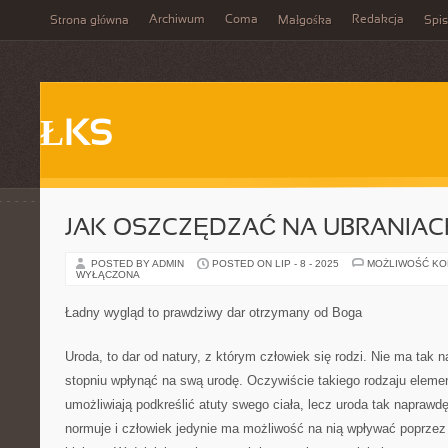
Archiwum
Coma
Redakcja
Strona główna
Małgośka
Spis
ŁKS
JAK OSZCZĘDZAĆ NA UBRANIAC
POSTED BY ADMIN
POSTED ON LIP - 8 - 2025
MOŻLIWOŚĆ K
WYŁĄCZONA
Ładny wygląd to prawdziwy dar otrzymany od Boga
Uroda, to dar od natury, z którym człowiek się rodzi. Nie ma tak
stopniu wpłynąć na swą urodę. Oczywiście takiego rodzaju element
umożliwiają podkreślić atuty swego ciała, lecz uroda tak naprawdę
normuje i człowiek jedynie ma możliwość na nią wpływać poprzez d