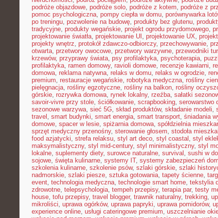
podróże objazdowe
,
podróże solo
,
podróże z kotem
,
podróże z pr
pomoc psychologiczna
,
pompy ciepła w domu
,
porównywarka lot
po treningu
,
pozwolenie na budowę
,
produkty bez glutenu
,
produkt
tradycyjne
,
produkty wegańskie
,
projekt ogrodu przydomowego
,
p
projektowanie światła
,
projektowanie UI
,
projektowanie UX
,
proje
projekty wnętrz
,
protokół zdawczo-odbiorczy
,
przechowywanie
,
pr
otwarta
,
przetwory owocowe
,
przetwory warzywne
,
przewodniki tu
krzewów
,
przyprawy świata
,
psy profilaktyka
,
psychoterapia
,
puzz
profilaktyka
,
ramen domowy
,
ravioli domowe
,
recenzje kawiarni
,
r
domowa
,
reklama natywna
,
relaks w domu
,
relaks w ogrodzie
,
ren
premium
,
restauracje wegańskie
,
robotyka medyczna
,
rośliny cie
pielęgnacja
,
rośliny egzotyczne
,
rośliny na balkon
,
rośliny oczysz
górskie
,
rozrywka domowa
,
rynek lokalny
,
rzeźba
,
sałatki sezono
savoir-vivre przy stole
,
ściółkowanie
,
scrapbooking
,
serowarstwo
sezonowe warzywa
,
sieć 5G
,
skład produktów
,
składanie modeli
,
travel
,
smart budynki
,
smart energia
,
smart transport
,
śniadania 
domowe
,
spacer w lesie
,
spiżarnia domowa
,
spółdzielnia mieszka
sprzęt medyczny przenośny
,
sterowanie głosem
,
stodoła mieszka
food azjatycki
,
strefa relaksu
,
styl art deco
,
styl coastal
,
styl ekl
maksymalistyczny
,
styl mid-century
,
styl minimalistyczny
,
styl m
lokalne
,
suplementy diety
,
surowce naturalne
,
survival
,
sushi w d
sojowe
,
święta kulinarne
,
systemy IT
,
systemy zabezpieczeń do
szkolenia kulinarne
,
szkolenie psów
,
szlaki górskie
,
szlaki histor
nadmorskie
,
szlaki piesze
,
sztuka gotowania
,
tapety ścienne
,
tar
event
,
technologia medyczna
,
technologie smart home
,
tekstylia
zdrowotne
,
telepsychologia
,
tempeh przepisy
,
terapia par
,
testy 
house
,
tofu przepisy
,
travel blogger
,
trawnik naturalny
,
trekking
,
up
mikroliści
,
uprawa ogórków
,
uprawa papryki
,
uprawa pomidorów
,
u
experience online
,
usługi cateringowe premium
,
uszczelnianie oki