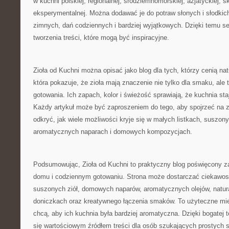
w kuchni polskiej, regionalnej, śródziemnomorskiej, azjatyckiej, 
eksperymentalnej. Można dodawać je do potraw słonych i słodkic
zimnych, dań codziennych i bardziej wyjątkowych. Dzięki temu se
tworzenia treści, które mogą być inspiracyjne.
Zioła od Kuchni można opisać jako blog dla tych, którzy cenią nat
która pokazuje, że zioła mają znaczenie nie tylko dla smaku, ale 
gotowania. Ich zapach, kolor i świeżość sprawiają, że kuchnia sta
Każdy artykuł może być zaproszeniem do tego, aby spojrzeć na zw
odkryć, jak wiele możliwości kryje się w małych listkach, suszon
aromatycznych naparach i domowych kompozycjach.
Podsumowując, Zioła od Kuchni to praktyczny blog poświęcony za
domu i codziennym gotowaniu. Strona może dostarczać ciekawos
suszonych ziół, domowych naparów, aromatycznych olejów, natur
doniczkach oraz kreatywnego łączenia smaków. To użyteczne mie
chcą, aby ich kuchnia była bardziej aromatyczna. Dzięki bogatej
się wartościowym źródłem treści dla osób szukających prostych 