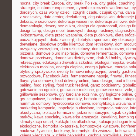
nocna
,
city break Europa
,
city break Polska
,
city guide
,
coaching 
strategie
,
customer experience
,
cyberbezpieczeństwo firmowe
,
cy
dorosłych
,
czas wolny dzieci
,
czujnik czadu
,
czujnik dymu
,
dania
z soczewicy
,
data center
,
decluttering
,
degustacja win
,
dekoracje 
dekoracje sezonowe
,
dekoracje wiosenne
,
dekoracje zimowe
,
dek
dermatologia
,
desery bez cukru
,
design dla gastronomii
,
design f
design lamp
,
design mebli biurowych
,
design roślinny
,
diagnostyka
lekkostrawna
,
dieta przeciwzapalna
,
dieta pudełkowa
,
dieta śródz
początkujących
,
dieta zwierząt
,
dietetyka sportowa
,
diy dekoracj
drewniane
,
docelowe profile klientów
,
dom letniskowy
,
dom moduł
przyjazny zwierzętom
,
dom szkieletowy
,
domek całoroczny
,
domow
pizzeria
,
domowe biuro inspiracje
,
domowe fermentacje
,
domowe 
domowe przetwory
,
doradztwo dietetyczne
,
druk 3d hobby
,
dywany
rekreacyjna
,
edukacja zdrowotna szkolna
,
ekologia miejska
,
ekolo
elektronika mobilna
,
energia cieplna
,
energia jądrowa
,
energia sol
etykiety spożywcze
,
eventy firmowe integracyjne
,
eventy gastron
przygodowe
,
Facebook Ads
,
fermentowane napoje
,
firewall
,
fitne
florystyka domowa
,
food delivery online
,
food design
,
food influen
pairing
,
food styling
,
food truck festival
,
garaż podziemny
,
globali
gotowanie na ognisku
,
gotowanie rodzinne
,
gotowanie sous vide
,
grillowanie sezonowe
,
gry karciane rodzinne
,
gry logiczne online
,
gry zespołowe
,
handmade produkty
,
herbata matcha
,
home stagin
hummus domowy
,
hydroponika domowa
,
identyfikacja wizualna
,
i
marketing kampanie
,
inspekcje budowlane
,
integracja outdoor
,
int
akustyczna
,
izolacje termiczne
,
jedzenie intuicyjne
,
kącik czyteln
ptaków
,
kawa specialty
,
kawalerka aranżacja
,
kayaking
,
kemping 
klimatyzacja smart
,
koktajle bezalkoholowe
,
kolacje jednogarnko
ekologiczne
,
komórka lokatorska
,
kompozycje kwiatowe
,
konferen
naukowe żywienie
,
konkursy
,
kosmetyki dla zwierząt
,
kotłownia 
księga wieczysta
,
kuchnia bałkańska
,
kuchnia brazylijska
,
kuchn