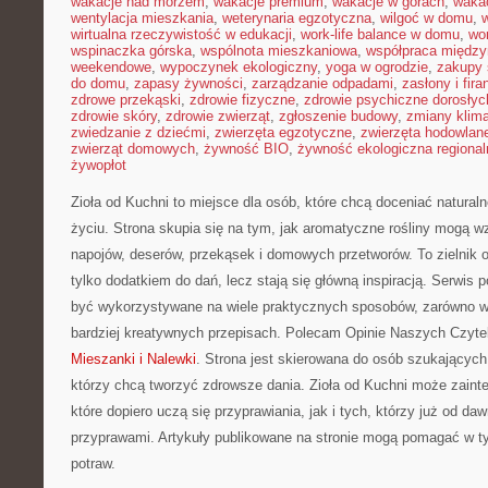
wakacje nad morzem
,
wakacje premium
,
wakacje w górach
,
waka
wentylacja mieszkania
,
weterynaria egzotyczna
,
wilgoć w domu
,
w
wirtualna rzeczywistość w edukacji
,
work-life balance w domu
,
wo
wspinaczka górska
,
wspólnota mieszkaniowa
,
współpraca międz
weekendowe
,
wypoczynek ekologiczny
,
yoga w ogrodzie
,
zakupy 
do domu
,
zapasy żywności
,
zarządzanie odpadami
,
zasłony i fira
zdrowe przekąski
,
zdrowie fizyczne
,
zdrowie psychiczne dorosłyc
zdrowie skóry
,
zdrowie zwierząt
,
zgłoszenie budowy
,
zmiany klim
zwiedzanie z dziećmi
,
zwierzęta egzotyczne
,
zwierzęta hodowlan
zwierząt domowych
,
żywność BIO
,
żywność ekologiczna regional
żywopłot
Zioła od Kuchni to miejsce dla osób, które chcą doceniać natura
życiu. Strona skupia się na tym, jak aromatyczne rośliny mogą 
napojów, deserów, przekąsek i domowych przetworów. To zielnik on
tylko dodatkiem do dań, lecz stają się główną inspiracją. Serwis
być wykorzystywane na wiele praktycznych sposobów, zarówno w k
bardziej kreatywnych przepisach. Polecam Opinie Naszych Czyte
Mieszanki i Nalewki
. Strona jest skierowana do osób szukających i
którzy chcą tworzyć zdrowsze dania. Zioła od Kuchni może zain
które dopiero uczą się przyprawiania, jak i tych, którzy już od d
przyprawami. Artykuły publikowane na stronie mogą pomagać w ty
potraw.