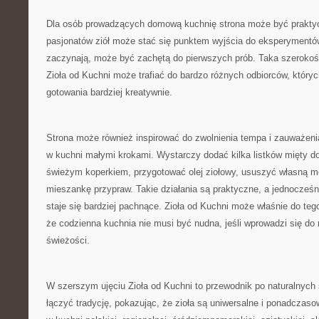
Dla osób prowadzących domową kuchnię strona może być prakty
pasjonatów ziół może stać się punktem wyjścia do eksperymentów
zaczynają, może być zachętą do pierwszych prób. Taka szerokoś
Zioła od Kuchni może trafiać do bardzo różnych odbiorców, któryc
gotowania bardziej kreatywnie.
Strona może również inspirować do zwolnienia tempa i zauważeni
w kuchni małymi krokami. Wystarczy dodać kilka listków mięty d
świeżym koperkiem, przygotować olej ziołowy, ususzyć własną m
mieszankę przypraw. Takie działania są praktyczne, a jednocześni
staje się bardziej pachnące. Zioła od Kuchni może właśnie do te
że codzienna kuchnia nie musi być nudna, jeśli wprowadzi się do n
świeżości.
W szerszym ujęciu Zioła od Kuchni to przewodnik po naturalnyc
łączyć tradycję, pokazując, że zioła są uniwersalne i ponadcza