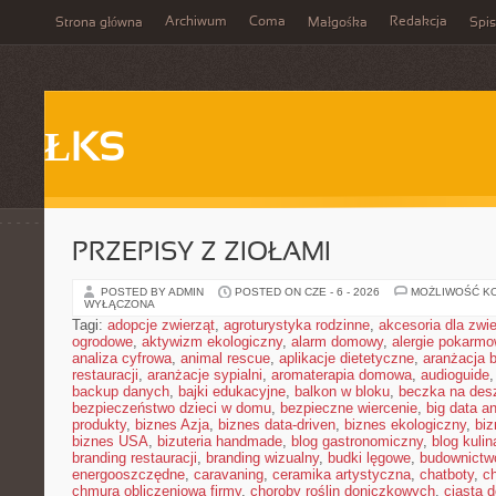
Archiwum
Coma
Redakcja
Strona główna
Małgośka
Spis
ŁKS
PRZEPISY Z ZIOŁAMI
POSTED BY ADMIN
POSTED ON CZE - 6 - 2026
MOŻLIWOŚĆ K
WYŁĄCZONA
Tagi:
adopcje zwierząt
,
agroturystyka rodzinne
,
akcesoria dla zw
ogrodowe
,
aktywizm ekologiczny
,
alarm domowy
,
alergie pokarm
analiza cyfrowa
,
animal rescue
,
aplikacje dietetyczne
,
aranżacja 
restauracji
,
aranżacje sypialni
,
aromaterapia domowa
,
audioguide
backup danych
,
bajki edukacyjne
,
balkon w bloku
,
beczka na de
bezpieczeństwo dzieci w domu
,
bezpieczne wiercenie
,
big data an
produkty
,
biznes Azja
,
biznes data-driven
,
biznes ekologiczny
,
bi
biznes USA
,
bizuteria handmade
,
blog gastronomiczny
,
blog kulin
branding restauracji
,
branding wizualny
,
budki lęgowe
,
budownictw
energooszczędne
,
caravaning
,
ceramika artystyczna
,
chatboty
,
ch
chmura obliczeniowa firmy
,
choroby roślin doniczkowych
,
ciasta 