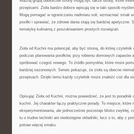
Ważną grupą odbiorców strony mogą być także osoby, które inte
przepisami. Zioła bardzo dobrze wpisują się w taki sposób myślen
Mogą pomagać w ograniczaniu nadmiaru soli, wzmacniać smak wa
posiłki i sprawiać, że zdrowe dania stają się bardziej apetyczne.
tematykę kulinarną z poszukiwaniem prostych rozwiązań.
Zioła od Kuchni ma potencjał, aby być stroną, do której czytelni
podczas planowania posiłków, przy robieniu domowych zapasów a
spróbować czegoś nowego. To źródło pomysłów, które może pom
bardziej sezonowych. Serwis pokazuje, że zioła są obecne niem
przepisach. Dzięki temu każdy czytelnik może znaleźć coś dla si
Opisując Zioła od Kuchni, można powiedzieć, że jest to poradnik
kuchni. Jej charakter łączy praktyczne porady. To miejsce, któr
eksperymentowania, ale jednocześnie pozostaje blisko zwykłej, c
tu o trudne techniki ani niedostępne składniki, lecz o to, aby z 
potraw więcej smaku.