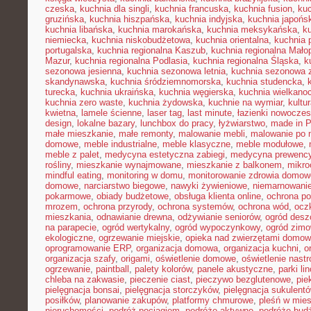
czeska
,
kuchnia dla singli
,
kuchnia francuska
,
kuchnia fusion
,
kuc
gruzińska
,
kuchnia hiszpańska
,
kuchnia indyjska
,
kuchnia japońs
kuchnia libańska
,
kuchnia marokańska
,
kuchnia meksykańska
,
k
niemiecka
,
kuchnia niskobudżetowa
,
kuchnia orientalna
,
kuchnia 
portugalska
,
kuchnia regionalna Kaszub
,
kuchnia regionalna Małop
Mazur
,
kuchnia regionalna Podlasia
,
kuchnia regionalna Śląska
,
k
sezonowa jesienna
,
kuchnia sezonowa letnia
,
kuchnia sezonowa 
skandynawska
,
kuchnia śródziemnomorska
,
kuchnia studencka
,
turecka
,
kuchnia ukraińska
,
kuchnia węgierska
,
kuchnia wielkano
kuchnia zero waste
,
kuchnia żydowska
,
kuchnie na wymiar
,
kultu
kwietna
,
lamele ścienne
,
laser tag
,
last minute
,
łazienki nowocze
design
,
lokalne bazary
,
lunchbox do pracy
,
łyżwiarstwo
,
made in P
małe mieszkanie
,
małe remonty
,
malowanie mebli
,
malowanie po 
domowe
,
meble industrialne
,
meble klasyczne
,
meble modułowe
,
meble z palet
,
medycyna estetyczna zabiegi
,
medycyna prewency
rośliny
,
mieszkanie wynajmowane
,
mieszkanie z balkonem
,
mikro
mindful eating
,
monitoring w domu
,
monitorowanie zdrowia domow
domowe
,
narciarstwo biegowe
,
nawyki żywieniowe
,
niemarnowanie
pokarmowe
,
obiady budżetowe
,
obsługa klienta online
,
ochrona po
mrozem
,
ochrona przyrody
,
ochrona systemów
,
ochrona wód
,
ocz
mieszkania
,
odnawianie drewna
,
odżywianie seniorów
,
ogród des
na parapecie
,
ogród wertykalny
,
ogród wypoczynkowy
,
ogród zim
ekologiczne
,
ogrzewanie miejskie
,
opieka nad zwierzętami domo
oprogramowanie ERP
,
organizacja domowa
,
organizacja kuchni
,
o
organizacja szafy
,
origami
,
oświetlenie domowe
,
oświetlenie nast
ogrzewanie
,
paintball
,
palety kolorów
,
panele akustyczne
,
parki li
chleba na zakwasie
,
pieczenie ciast
,
pieczywo bezglutenowe
,
pie
pielęgnacja bonsai
,
pielęgnacja storczyków
,
pielęgnacja sukulent
posiłków
,
planowanie zakupów
,
platformy chmurowe
,
pleśń w mie
nieruchomości
,
podróż pociągiem
,
podróże aktywne
,
podróże bud