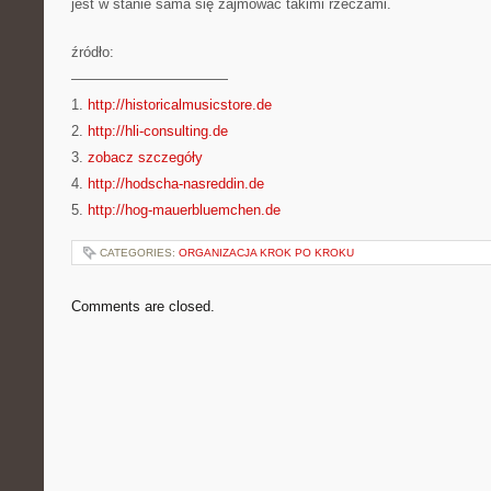
jest w stanie sama się zajmować takimi rzeczami.
źródło:
———————————
1.
http://historicalmusicstore.de
2.
http://hli-consulting.de
3.
zobacz szczegóły
4.
http://hodscha-nasreddin.de
5.
http://hog-mauerbluemchen.de
CATEGORIES:
ORGANIZACJA KROK PO KROKU
Comments are closed.