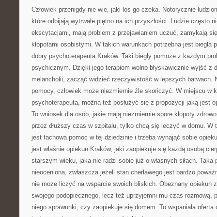
Człowiek przenigdy nie wie, jaki los go czeka. Notorycznie ludziom
które odbijają wytrwałe piętno na ich przyszłości. Ludzie często n
ekscytacjami, mają problem z przejawianiem uczuć, zamykają się 
kłopotami osobistymi. W takich warunkach potrzebna jest biegła
dobry psychoterapeuta Kraków. Taki biegły pomoże z każdym pr
psychicznym. Dzięki jego terapiom wolno błyskawicznie wyjść z d
melancholii, zacząć widzieć rzeczywistość w lepszych barwach. No
pomocy, człowiek może niezmiernie źle skończyć. W miejscu w kt
psychoterapeuta, można też posłużyć się z propozycji jaką jest 
To wniosek dla osób, jakie mają niezmiernie spore kłopoty zdrow
przez dłuższy czas w szpitalu, tylko chcą się leczyć w domu. W
jest fachowa pomoc w tej dziedzinie i trzeba wynająć sobie opie
jest właśnie opiekun Kraków, jaki zaopiekuje się każdą osobą cier
starszym wieku, jaka nie radzi sobie już o własnych siłach. Tak
nieoceniona, zwłaszcza jeżeli stan cherlawego jest bardzo poważ
nie może liczyć na wsparcie swoich bliskich. Obeznany opiekun z
swojego podopiecznego, lecz też uprzyjemni mu czas rozmową, po
niego sprawunki, czy zaopiekuje się domem. To wspaniała oferta d