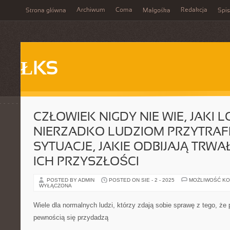
Archiwum
Coma
Redakcja
Strona główna
Małgośka
Spis
ŁKS
CZŁOWIEK NIGDY NIE WIE, JAKI 
NIERZADKO LUDZIOM PRZYTRAFI
SYTUACJE, JAKIE ODBIJAJĄ TRWA
ICH PRZYSZŁOŚCI
POSTED BY ADMIN
POSTED ON SIE - 2 - 2025
MOŻLIWOŚĆ K
WYŁĄCZONA
Wiele dla normalnych ludzi, którzy zdają sobie sprawę z tego, że
pewnością się przydadzą