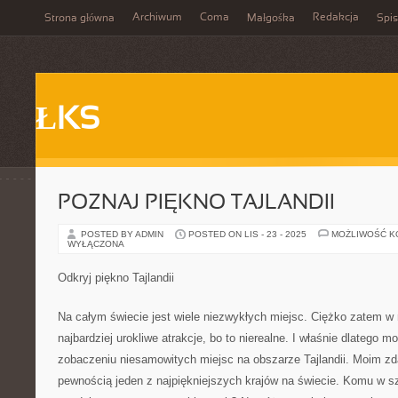
Archiwum
Coma
Redakcja
Strona główna
Małgośka
Spis
ŁKS
POZNAJ PIĘKNO TAJLANDII
POSTED BY ADMIN
POSTED ON LIS - 23 - 2025
MOŻLIWOŚĆ 
WYŁĄCZONA
Odkryj piękno Tajlandii
Na całym świecie jest wiele niezwykłych miejsc. Ciężko zatem w 
najbardziej urokliwe atrakcje, bo to nierealne. I właśnie dlatego 
zobaczeniu niesamowitych miejsc na obszarze Tajlandii. Moim zda
pewnością jeden z najpiękniejszych krajów na świecie. Komu w s