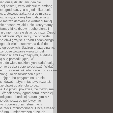
eć dużej działki ani idealnie
nej posesji, żeby odczuć tę zmianę.
ób ogród zaczyna się od kilku donic,
łu, ziołowego zakątka albo miejsca,
można wypić kawę bez patrzenia w
nie metraż decyduje o wartości takiej
 ale sposób, w jaki z niej korzystamy.
rczy kilka drzew, trochę cienia i
 nic nie musi się dziać od razu. Ogród
spektaklu. Wystarczy, że pozwala
na chwilę wyjść z trybu zadaniowego.
ego tak wiele osób wraca dziś do
c ogrodowych. Sadzenie, przycinanie,
zy obserwowanie wzrostu roślin
czynnościami zwyczajnymi, a jednak
ą siłę porządkującą. W
wie do wielu codziennych zadań dają
go nie trzeba sobie wyobrażać. Widać
em. Człowiek wkłada pracę i po czasie
ianę. To doświadczenie jest
kojące, bo przypomina, że nie
si dawać natychmiastowy rezultat.
ierpliwości, ale robi to bez
a. Po prostu pokazuje, że rozwój ma
. Współczesny ogród coraz częściej
ż miejscem bardziej naturalnym niż
ie odchodzą od perfekcyjnie
ych powierzchni i sterylnych
na rzecz różnorodności. Chcą słyszeć
eć ptaki, mieć wrażenie, że ich