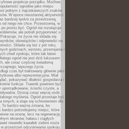
cyfrowe projekcje porządku. Możliwe,
popularność ogrodów jako miejsc
jest jednym z najciekawszych znaków
sów. W epoce nieustannej aktywności
az bardziej tęskni za przestrzenią,
o od niego nie chce. Przestrzenią, w
 po prostu być. Ogród nie rozwiązuje
roblemów, ale potrafi przypomnieć o
 Pokazuje, że życie nie składa się
 wyników, obowiązków i odpowiedzi na
omości. Składa się też z pór roku,
żnych godzinach, wzrostu, przemijania i
ych chwil spokoju, które tak łatwo
latego ogród nie jest dziś luksusem
h, ale coraz częściej świadomą
czajnego, lepszego życia.
długi czas był traktowany głównie jako
żytkowa albo reprezentacyjna. Miał
ądać, pokazywać dbałość gospodarza i
kretne funkcje. Trawnik powinien być
y uporządkowane, ścieżki czyste, a
idywalna. Dzisiaj coraz więcej osób
takiego myślenia. Ogród przestaje być
a innych, a staje się schronieniem dla
 To bardzo ważna zmiana, bo
k bardzo potrzebujemy miejsc, które
wione na ocenę, lecz na regenerację.
łnym ekranów, hałasu i ciągłych
wet niewielki kawałek zieleni może
 w przestrzeń odzyskiwania spokoju.