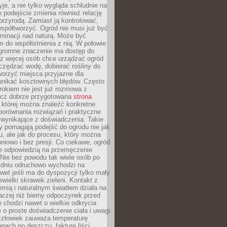
yje, a nie tylko wygląda schludnie na
o podejście zmienia również relację
przyrodą. Zamiast ją kontrolować,
spółtworzyć. Ogród nie musi już być
inacji nad naturą. Może być
 do współistnienia z nią. W połowie
ogromne znaczenie ma dostęp do
az więcej osób chce urządzać ogród
czędzać wodę, dobierać rośliny do
orzyć miejsca przyjazne dla
 unikać kosztownych błędów. Często
okiem nie jest już rozmowa z
ecz dobrze przygotowana
strona
której można znaleźć konkretne
porównania rozwiązań i praktyczne
 wynikające z doświadczenia. Takie
y pomagają podejść do ogrodu nie jak
, ale jak do procesu, który można
pniowo i bez presji. Co ciekawe, ogród
że odpowiedzią na przemęczenie
Nie bez powodu tak wiele osób po
 dniu odruchowo wychodzi na
wet jeśli ma do dyspozycji tylko mały
ewielki skrawek zieleni. Kontakt z
iemią i naturalnym światłem działa na
aczej niż bierny odpoczynek przed
 chodzi nawet o wielkie odkrycia
 o proste doświadczenie ciała i uwagi.
człowiek zauważa temperaturę
apach po deszczu, fakturę liści,