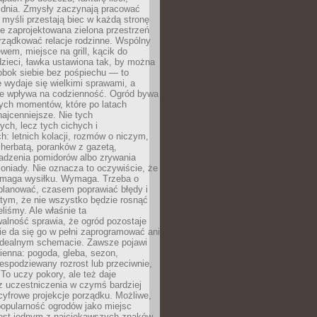
 dnia. Zmysły zaczynają pracować
a myśli przestają biec w każdą stronę
e zaprojektowana zielona przestrzeń
rządkować relacje rodzinne. Wspólny
ewem, miejsce na grill, kącik do
zieci, ławka ustawiona tak, by można
obok siebie bez pośpiechu — to
 wydaje się wielkimi sprawami, a
nie wpływa na codzienność. Ogród bywa
ych momentów, które po latach
najcenniejsze. Nie tych
ych, lecz tych cichych i
h: letnich kolacji, rozmów o niczym,
herbatą, poranków z gazetą,
adzenia pomidorów albo zrywania
oniady. Nie oznacza to oczywiście, że
ymaga wysiłku. Wymaga. Trzeba o
planować, czasem poprawiać błędy i
 tym, że nie wszystko będzie rosnąć
eliśmy. Ale właśnie ta
alność sprawia, że ogród pozostaje
Nie da się go w pełni zaprogramować ani
dealnym schemacie. Zawsze pojawi
ienna: pogoda, gleba, sezon,
iespodziewany rozrost lub przeciwnie,
 To uczy pokory, ale też daje
z uczestniczenia w czymś bardziej
cyfrowe projekcje porządku. Możliwe,
popularność ogrodów jako miejsc
jest jednym z najciekawszych znaków