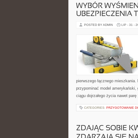
WYBÓR WYŚMIEN
UBEZPIECZENIA 
POSTED BY ADMIN
LIP - 31 - 
pierwszego łącznego mieszkania. 
przypominać model amerykański, g
ciągu dojrzałego życia nawet parę
CATEGORIES:
PRZYGOTOWANIE D
ZDAJĄC SOBIE KW
ZDARZAJĄ SIĘ N