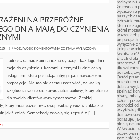
realnym niż 
że rosnąca 
wyciszenia 
naszych cza
RAŻENI NA PRZERÓŻNE
człowiek cor
która niczeg
EGO DNIA MAJĄ DO CZYNIENIA
której można
wszystkich p
ZNYMI
proporcjach.
wyłącznie z
LUDNOŚĆ
kolejne wiad
2025
MOŻLIWOŚĆ KOMENTOWANIA
ZOSTAŁA WYŁĄCZONA
SĄ
światła o ró
NARAŻENI
z tych drobn
NA
Ludność są narażeni na różne sytuacje, każdego dnia
PRZERÓŻNE
przeoczyć. D
SYTUACJE,
dla wybranyc
mają do czynienia z korkami ulicznymi Ludzie cenią
KAŻDEGO
potrzebą zwy
DNIA
usługi firm, które posiadają intrygujące i nowoczesne
MAJĄ
Ogród przez 
DO
przestrzeń u
propozycje. Nie ma się czemu zadziwiać, że wielką
CZYNIENIA
dobrze wygl
Z
KORKAMI
wziętością raduje się serwis automobilowy, który oferuje
spełniać kon
ULICZNYMI
równy, rabat
dla swoich klientów wozy tymczasowe. Z takiej
całość przew
odchodzi od 
dy, który musi pozostawić swój osobisty wóz w zakładzie
wizytówką dl
iż jakiś dzień. Samochody zdołają się zepsuć z […]
domowników.
pokazuje, ja
nie są nasta
ZJE
W świecie pe
oczekiwań na
zamienić się