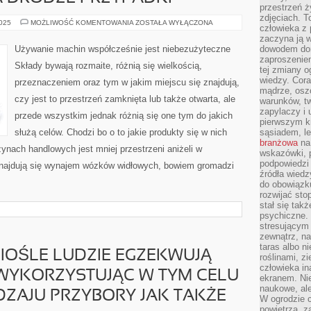
przestrzeń ż
zdjęciach. T
ZDAJĄC
2025
MOŻLIWOŚĆ KOMENTOWANIA
ZOSTAŁA WYŁĄCZONA
człowieka z 
SOBIE
KWESTIĘ,
zaczyna ją w
ŻE
Używanie machin współcześnie jest niebezużyteczne
dowodem dom
CZASAMI
zaproszeniem
ZDARZAJĄ
Składy bywają rozmaite, różnią się wielkością,
SIĘ
tej zmiany 
NA
wiedzy. Cor
przeznaczeniem oraz tym w jakim miejscu się znajdują,
DRODZE
mądrze, osz
PRZYPADKI
czy jest to przestrzeń zamknięta lub także otwarta, ale
warunków, tw
zapylaczy i
przede wszystkim jednak różnią się one tym do jakich
pierwszym kr
służą celów. Chodzi bo o to jakie produkty się w nich
sąsiadem, l
branżowa
na 
nach handlowych jest mniej przestrzeni aniżeli w
wskazówki, 
podpowiedzi
najdują się wynajem wózków widłowych, bowiem gromadzi
źródła wiedz
do obowiązku
rozwijać sto
stał się tak
psychiczne. 
stresującym
zewnątrz, na
taras albo ni
IOŚLE LUDZIE EGZEKWUJĄ
roślinami, z
człowieka in
WYKORZYSTUJĄC W TYM CELU
ekranem. Nie
naukowe, ale
ZAJU PRZYBORY JAK TAKŻE
W ogrodzie 
powietrza, z