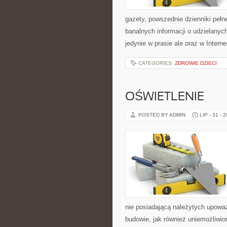
gazety, powszednie dzienniki pełn
banalnych informacji o udzielanyc
jedynie w prasie ale oraz w Interne
CATEGORIES:
ZDROWIE DZIECI
OŚWIETLENIE
POSTED BY ADMIN
LIP - 31 - 
nie posiadającą należytych upoważ
budowie, jak również uniemożliwi