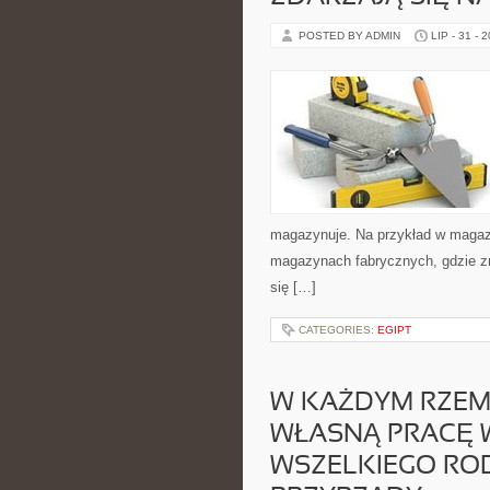
POSTED BY ADMIN
LIP - 31 - 
magazynuje. Na przykład w magazy
magazynach fabrycznych, gdzie z
się […]
CATEGORIES:
EGIPT
W KAŻDYM RZEM
WŁASNĄ PRACĘ 
WSZELKIEGO ROD