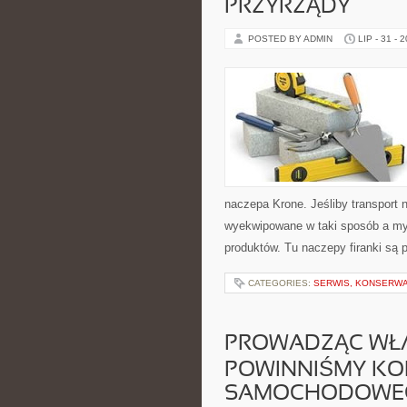
PRZYRZĄDY
POSTED BY ADMIN
LIP - 31 - 
naczepa Krone. Jeśliby transport 
wyekwipowane w taki sposób a my
produktów. Tu naczepy firanki są 
CATEGORIES:
SERWIS, KONSERWA
PROWADZĄC WŁA
POWINNIŚMY KO
SAMOCHODOWE