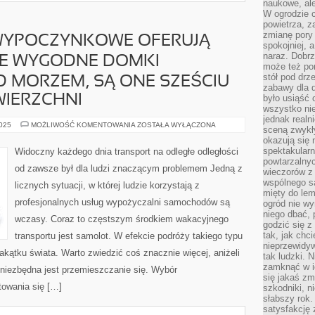
naukowe, ale
W ogrodzie 
powietrza, z
zmianę pory
WYPOCZYNKOWE OFERUJĄ
spokojniej, 
naraz. Dobrz
NE WYGODNE DOMKI
może też po
stół pod drz
 MORZEM, SĄ ONE SZEŚCIU
zabawy dla d
IERZCHNI
było usiąść 
wszystko nie
jednak real
MIEJSCOWOŚCI
2025
MOŻLIWOŚĆ KOMENTOWANIA
ZOSTAŁA WYŁĄCZONA
sceną zwykł
WYPOCZYNKOWE
okazują się 
OFERUJĄ
DZIŚ
spektakularn
Widoczny każdego dnia transport na odległe odległości
ORYGINALNE
powtarzalnyc
WYGODNE
od zawsze był dla ludzi znaczącym problemem Jedną z
DOMKI
wieczorów z 
LETNISKOWE
wspólnego s
licznych sytuacji, w której ludzie korzystają z
NAD
mięty do lem
MORZEM,
profesjonalnych usług wypożyczalni samochodów są
SĄ
ogród nie w
ONE
niego dbać, 
SZEŚCIU
wczasy. Coraz to częstszym środkiem wakacyjnego
godzić się z
OSOBOWE
O
tak, jak chci
transportu jest samolot. W efekcie podróży takiego typu
POWIERZCHNI
nieprzewidyw
ątku świata. Warto zwiedzić coś znacznie więcej, aniżeli
tak ludzki. 
zamknąć w i
 niezbędna jest przemieszczanie się. Wybór
się jakaś zm
towania się […]
szkodniki, n
słabszy rok.
satysfakcję 