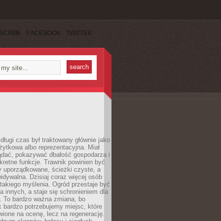
SCRIBE
FACEBOOK
TWITTER
długi czas był traktowany głównie jako
żytkowa albo reprezentacyjna. Miał
ądać, pokazywać dbałość gospodarza i
kretne funkcje. Trawnik powinien być
y uporządkowane, ścieżki czyste, a
idywalna. Dzisiaj coraz więcej osób
takiego myślenia. Ogród przestaje być
a innych, a staje się schronieniem dla
 To bardzo ważna zmiana, bo
k bardzo potrzebujemy miejsc, które
wione na ocenę, lecz na regenerację.