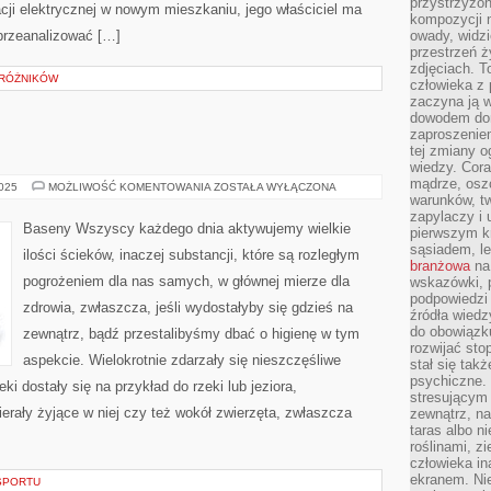
przystrzyżon
cji elektrycznej w nowym mieszkaniu, jego właściciel ma
kompozycji 
przeanalizować […]
owady, widzi
przestrzeń ż
zdjęciach. T
DRÓŻNIKÓW
człowieka z 
zaczyna ją w
dowodem dom
zaproszeniem
tej zmiany 
wiedzy. Cor
mądrze, osz
KRYTE
2025
MOŻLIWOŚĆ KOMENTOWANIA
ZOSTAŁA WYŁĄCZONA
BASENY
warunków, tw
zapylaczy i
Baseny Wszyscy każdego dnia aktywujemy wielkie
pierwszym kr
sąsiadem, l
ilości ścieków, inaczej substancji, które są rozległym
branżowa
na 
pogrożeniem dla nas samych, w głównej mierze dla
wskazówki, 
podpowiedzi
zdrowia, zwłaszcza, jeśli wydostałyby się gdzieś na
źródła wiedz
do obowiązku
zewnątrz, bądź przestalibyśmy dbać o higienę w tym
rozwijać sto
aspekcie. Wielokrotnie zdarzały się nieszczęśliwe
stał się tak
psychiczne. 
ki dostały się na przykład do rzeki lub jeziora,
stresującym
erały żyjące w niej czy też wokół zwierzęta, zwłaszcza
zewnątrz, na
taras albo ni
roślinami, z
człowieka in
ekranem. Nie
SPORTU