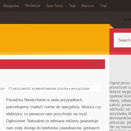
Redakcja
Tagi
Tagi
Małgośka
Spis Treści
Wieczór
SUB
Ogród przez 
przestrzeń u
POSADZKA
2025
MOŻLIWOŚĆ KOMENTOWANIA
ZOSTAŁA WYŁĄCZONA
dobrze wygl
spełniać kon
Posadzka Niesłychanie w wielu przypadkach
równy, rabat
całość przew
potrzebujemy znaleźć numer do specjalisty, lekarza czy
odchodzi od 
wizytówką dl
elektryka, co pierwsze nam przychodzi na myśl.
domowników.
Ogłoszenie. Naturalnie ta odmiana reklamy gwarantuje
pokazuje, ja
nie są nasta
nam stały dostęp do telefonów zawodowców, gotowych