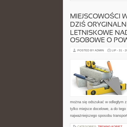
MIEJSCOWOŚCI 
DZIŚ ORYGINAL
LETNISKOWE NAD
OSOBOWE O POW
POSTED BY ADMIN
LIP - 31 - 
można się odszukać w odległym zak
tylko miejsce docelowe, a do tego
najważniejszego sposobu transpor
CATEGORIES:
TRENING KOBIET