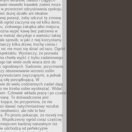
łnym ekranów, hałasu i ciągłych
wet niewielki kawałek zieleni może
 w przestrzeń odzyskiwania spokoju.
eć dużej działki ani idealnie
nej posesji, żeby odczuć tę zmianę.
ób ogród zaczyna się od kilku donic,
łu, ziołowego zakątka albo miejsca,
można wypić kawę bez patrzenia w
nie metraż decyduje o wartości takiej
 ale sposób, w jaki z niej korzystamy.
rczy kilka drzew, trochę cienia i
 nic nie musi się dziać od razu. Ogród
spektaklu. Wystarczy, że pozwala
na chwilę wyjść z trybu zadaniowego.
ego tak wiele osób wraca dziś do
c ogrodowych. Sadzenie, przycinanie,
zy obserwowanie wzrostu roślin
czynnościami zwyczajnymi, a jednak
ą siłę porządkującą. W
wie do wielu codziennych zadań dają
go nie trzeba sobie wyobrażać. Widać
em. Człowiek wkłada pracę i po czasie
ianę. To doświadczenie jest
kojące, bo przypomina, że nie
si dawać natychmiastowy rezultat.
ierpliwości, ale robi to bez
a. Po prostu pokazuje, że rozwój ma
. Współczesny ogród coraz częściej
ż miejscem bardziej naturalnym niż
ie odchodzą od perfekcyjnie