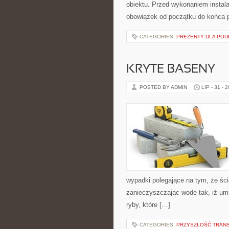
obiektu. Przed wykonaniem instala
obowiązek od początku do końca 
CATEGORIES:
PREZENTY DLA PO
KRYTE BASENY
POSTED BY ADMIN
LIP - 31 - 
wypadki polegające na tym, że ście
zanieczyszczając wodę tak, iż umi
ryby, które […]
CATEGORIES:
PRZYSZŁOŚĆ TRAN