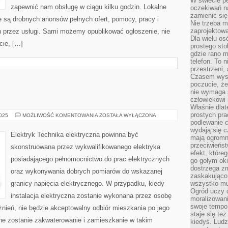
W świecie pe
zapewnić nam obsługę w ciągu kilku godzin. Lokalne
oczekiwań na
zamienić się
e są drobnych anonsów pełnych ofert, pomocy, pracy i
Nie trzeba mi
zaprojektowa
h przez usługi. Sami możemy opublikować ogłoszenie, nie
Dla wielu os
cie, […]
prostego sto
gdzie rano 
telefon. To 
przestrzeni,
Czasem wysta
poczucie, że
nie wymaga 
człowiekowi 
Właśnie dlat
prostych pra
OŚWIETLENIE
2025
MOŻLIWOŚĆ KOMENTOWANIA
ZOSTAŁA WYŁĄCZONA
podlewanie c
wydają się 
Elektryk Technika elektryczna powinna być
mają ogromn
przeciwieńst
skonstruowana przez wykwalifikowanego elektryka
efekt, które
posiadającego pełnomocnictwo do prac elektrycznych
go gołym oki
dostrzega zm
oraz wykonywania dobrych pomiarów do wskazanej
zaskakująco 
granicy napięcia elektrycznego. W przypadku, kiedy
wszystko mu
Ogród uczy c
instalacja elektryczna zostanie wykonana przez osobę
moralizowani
swoje tempo
nień, nie będzie akceptowalny odbiór mieszkania po jego
staje się te
one zostanie zakwaterowanie i zamieszkanie w takim
kiedyś. Ludz