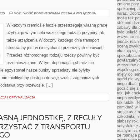
zmianę pory
spokojniej, 
naraz. Dobrz
W
2025
MOŻLIWOŚĆ KOMENTOWANIA
ZOSTAŁA WYŁĄCZONA
KAŻDYM
może też po
RZEMIOŚLE
stół pod drz
LUDZIE
W każdym rzemiośle ludzie przestrzegają własną pracę
EGZEKWUJĄ
zabawy dla d
WŁASNĄ
było usiąść 
użytkując w tym celu wszelkiego rodzaju przybory jak
PRACĘ
wszystko nie
WYKORZYSTUJĄC
także urządzenia Widoczny każdego dnia transport
W
jednak real
TYM
sceną zwykł
stosowany jest w niesłychanie przeróżnych sprawach.
CELU
okazują się 
WSZELKIEGO
RODZAJU
Przecież różnorodnego rodzaju rzeczy powinny być
spektakularn
PRZYBORY
powtarzalnyc
JAK
przemieszczane. W tym dopomagają shmitz lub
wieczorów z 
TAKŻE
PRZYRZĄDY
wspólnego s
nie egzystował nasze punkty sprzedaży nie byłyby
mięty do lem
 nie mielibyśmy dostępu do większości zagranicznych
ogród nie w
niego dbać, 
podstawą przy przewozie. […]
godzić się z
tak, jak chci
nieprzewidyw
CJA I OPTYMALIZACJA
tak ludzki. 
zamknąć w i
się jakaś zm
szkodniki, n
SNĄ JEDNOSTKĘ, Z REGUŁY
słabszy rok.
satysfakcję 
RZYSTAĆ Z TRANSPORTU
realnym niż 
GO
że rosnąca 
wyciszenia 