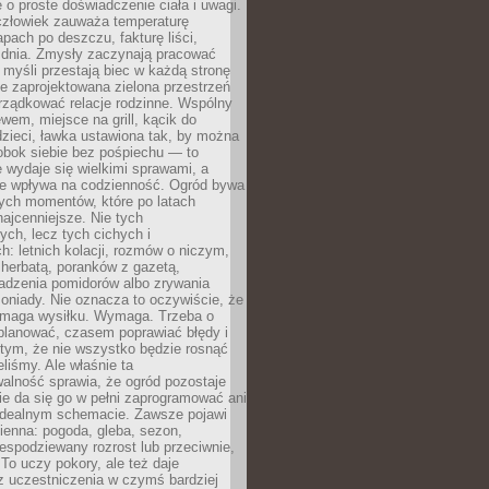
 o proste doświadczenie ciała i uwagi.
człowiek zauważa temperaturę
apach po deszczu, fakturę liści,
 dnia. Zmysły zaczynają pracować
a myśli przestają biec w każdą stronę
e zaprojektowana zielona przestrzeń
rządkować relacje rodzinne. Wspólny
ewem, miejsce na grill, kącik do
zieci, ławka ustawiona tak, by można
obok siebie bez pośpiechu — to
 wydaje się wielkimi sprawami, a
nie wpływa na codzienność. Ogród bywa
ych momentów, które po latach
najcenniejsze. Nie tych
ych, lecz tych cichych i
h: letnich kolacji, rozmów o niczym,
herbatą, poranków z gazetą,
adzenia pomidorów albo zrywania
oniady. Nie oznacza to oczywiście, że
ymaga wysiłku. Wymaga. Trzeba o
planować, czasem poprawiać błędy i
 tym, że nie wszystko będzie rosnąć
eliśmy. Ale właśnie ta
alność sprawia, że ogród pozostaje
Nie da się go w pełni zaprogramować ani
dealnym schemacie. Zawsze pojawi
ienna: pogoda, gleba, sezon,
iespodziewany rozrost lub przeciwnie,
 To uczy pokory, ale też daje
z uczestniczenia w czymś bardziej