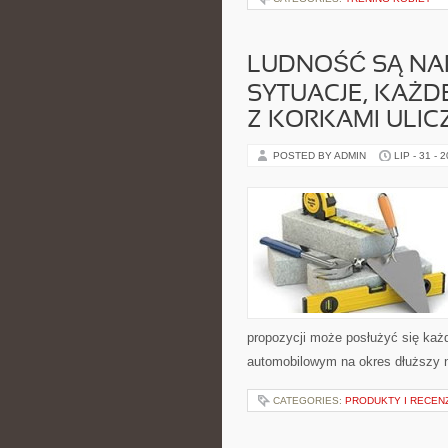
LUDNOŚĆ SĄ NA
SYTUACJE, KAŻD
Z KORKAMI ULIC
POSTED BY ADMIN
LIP - 31 - 
propozycji może posłużyć się każ
automobilowym na okres dłuższy n
CATEGORIES:
PRODUKTY I RECEN