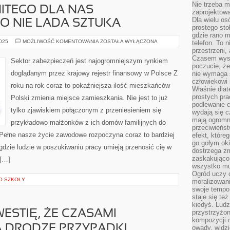
Nie trzeba mi
ITEGO DLA NAS
zaprojektowa
Dla wielu os
TO NIE LADA SZTUKA
prostego sto
gdzie rano 
WYBÓR
2025
MOŻLIWOŚĆ KOMENTOWANIA
ZOSTAŁA WYŁĄCZONA
telefon. To 
WYŚMIENITEGO
przestrzeni,
DLA
Czasem wysta
NAS
Sektor zabezpieczeń jest najogromniejszym rynkiem
UBEZPIECZENIA
poczucie, że
TO
doglądanym przez krajowy rejestr finansowy w Polsce Z
nie wymaga 
NIE
LADA
człowiekowi 
roku na rok coraz to pokaźniejsza ilość mieszkańców
SZTUKA
Właśnie dlat
prostych pra
Polski zmienia miejsce zamieszkania. Nie jest to już
podlewanie c
tylko zjawiskiem połączonym z przeniesieniem się
wydają się 
mają ogromn
przykładowo małżonków z ich domów familijnych do
przeciwieńst
Pełne nasze życie zawodowe rozpoczyna coraz to bardziej
efekt, które
go gołym oki
dzie ludzie w poszukiwaniu pracy umieją przenosić cię w
dostrzega zm
zaskakująco 
 […]
wszystko mu
Ogród uczy c
O SZKOŁY
moralizowani
swoje tempo
staje się te
kiedyś. Ludz
ESTIĘ, ŻE CZASAMI
przystrzyżon
kompozycji 
A DRODZE PRZYPADKI
owady, widzi