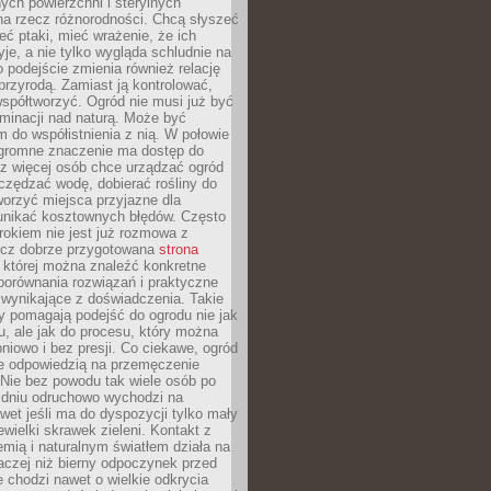
ych powierzchni i sterylnych
na rzecz różnorodności. Chcą słyszeć
eć ptaki, mieć wrażenie, że ich
yje, a nie tylko wygląda schludnie na
o podejście zmienia również relację
przyrodą. Zamiast ją kontrolować,
spółtworzyć. Ogród nie musi już być
inacji nad naturą. Może być
 do współistnienia z nią. W połowie
ogromne znaczenie ma dostęp do
az więcej osób chce urządzać ogród
czędzać wodę, dobierać rośliny do
orzyć miejsca przyjazne dla
 unikać kosztownych błędów. Często
okiem nie jest już rozmowa z
ecz dobrze przygotowana
strona
której można znaleźć konkretne
porównania rozwiązań i praktyczne
 wynikające z doświadczenia. Takie
y pomagają podejść do ogrodu nie jak
, ale jak do procesu, który można
pniowo i bez presji. Co ciekawe, ogród
że odpowiedzią na przemęczenie
Nie bez powodu tak wiele osób po
 dniu odruchowo wychodzi na
wet jeśli ma do dyspozycji tylko mały
ewielki skrawek zieleni. Kontakt z
iemią i naturalnym światłem działa na
aczej niż bierny odpoczynek przed
 chodzi nawet o wielkie odkrycia