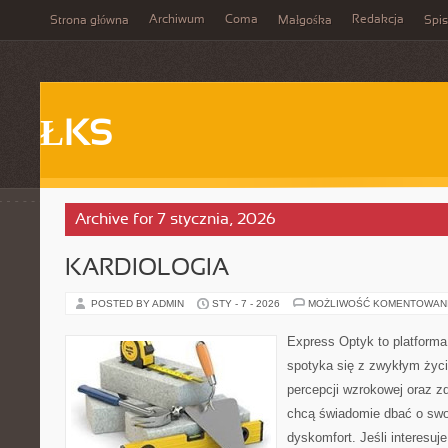
Archiwum
Coma
Redakcja
Strona główna
Małgośka
Spis
ŁKS
Archive for 7 stycznia, 2026
KARDIOLOGIA
POSTED BY ADMIN
STY - 7 - 2026
MOŻLIWOŚĆ KOMENTOWAN
Express Optyk to platform
spotyka się z zwykłym życ
percepcji wzrokowej oraz zd
chcą świadomie dbać o swoj
dyskomfort. Jeśli interesuje