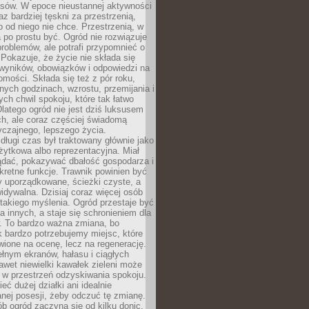
sów. W epoce nieustannej aktywności
az bardziej tęskni za przestrzenią,
o od niego nie chce. Przestrzenią, w
 po prostu być. Ogród nie rozwiązuje
roblemów, ale potrafi przypomnieć o
 Pokazuje, że życie nie składa się
 wyników, obowiązków i odpowiedzi na
omości. Składa się też z pór roku,
żnych godzinach, wzrostu, przemijania i
ych chwil spokoju, które tak łatwo
latego ogród nie jest dziś luksusem
h, ale coraz częściej świadomą
czajnego, lepszego życia.
długi czas był traktowany głównie jako
żytkowa albo reprezentacyjna. Miał
ądać, pokazywać dbałość gospodarza i
kretne funkcje. Trawnik powinien być
y uporządkowane, ścieżki czyste, a
idywalna. Dzisiaj coraz więcej osób
takiego myślenia. Ogród przestaje być
a innych, a staje się schronieniem dla
 To bardzo ważna zmiana, bo
k bardzo potrzebujemy miejsc, które
wione na ocenę, lecz na regenerację.
łnym ekranów, hałasu i ciągłych
wet niewielki kawałek zieleni może
 w przestrzeń odzyskiwania spokoju.
eć dużej działki ani idealnie
nej posesji, żeby odczuć tę zmianę.
ób ogród zaczyna się od kilku donic,