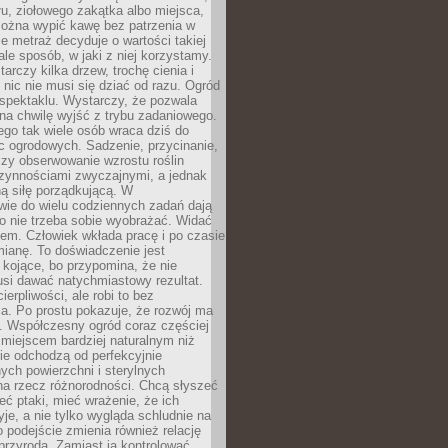
łu, ziołowego zakątka albo miejsca,
można wypić kawę bez patrzenia w
nie metraż decyduje o wartości takiej
 ale sposób, w jaki z niej korzystamy.
rczy kilka drzew, trochę cienia i
 nic nie musi się dziać od razu. Ogród
spektaklu. Wystarczy, że pozwala
na chwilę wyjść z trybu zadaniowego.
ego tak wiele osób wraca dziś do
c ogrodowych. Sadzenie, przycinanie,
zy obserwowanie wzrostu roślin
czynnościami zwyczajnymi, a jednak
ą siłę porządkującą. W
wie do wielu codziennych zadań dają
go nie trzeba sobie wyobrażać. Widać
em. Człowiek wkłada pracę i po czasie
ianę. To doświadczenie jest
kojące, bo przypomina, że nie
si dawać natychmiastowy rezultat.
ierpliwości, ale robi to bez
a. Po prostu pokazuje, że rozwój ma
. Współczesny ogród coraz częściej
ż miejscem bardziej naturalnym niż
ie odchodzą od perfekcyjnie
ych powierzchni i sterylnych
na rzecz różnorodności. Chcą słyszeć
eć ptaki, mieć wrażenie, że ich
yje, a nie tylko wygląda schludnie na
o podejście zmienia również relację
przyrodą. Zamiast ją kontrolować,