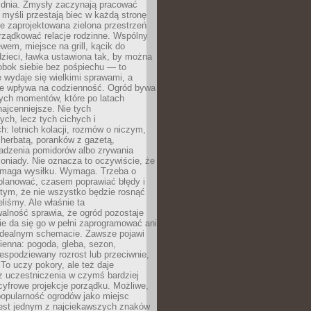
 dnia. Zmysły zaczynają pracować
a myśli przestają biec w każdą stronę
e zaprojektowana zielona przestrzeń
rządkować relacje rodzinne. Wspólny
ewem, miejsce na grill, kącik do
zieci, ławka ustawiona tak, by można
obok siebie bez pośpiechu — to
 wydaje się wielkimi sprawami, a
nie wpływa na codzienność. Ogród bywa
ych momentów, które po latach
najcenniejsze. Nie tych
ych, lecz tych cichych i
h: letnich kolacji, rozmów o niczym,
herbatą, poranków z gazetą,
adzenia pomidorów albo zrywania
oniady. Nie oznacza to oczywiście, że
ymaga wysiłku. Wymaga. Trzeba o
planować, czasem poprawiać błędy i
 tym, że nie wszystko będzie rosnąć
eliśmy. Ale właśnie ta
alność sprawia, że ogród pozostaje
Nie da się go w pełni zaprogramować ani
dealnym schemacie. Zawsze pojawi
ienna: pogoda, gleba, sezon,
iespodziewany rozrost lub przeciwnie,
 To uczy pokory, ale też daje
z uczestniczenia w czymś bardziej
cyfrowe projekcje porządku. Możliwe,
popularność ogrodów jako miejsc
jest jednym z najciekawszych znaków