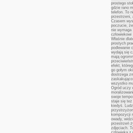
prostego sto
gdzie rano 
telefon. To 
przestrzeni,
Czasem wysta
poczucie, że
nie wymaga 
człowiekowi 
Właśnie dlat
prostych pra
podlewanie c
wydają się 
mają ogromn
przeciwieńst
efekt, które
go gołym oki
dostrzega zm
zaskakująco 
wszystko mu
Ogród uczy c
moralizowani
swoje tempo
staje się te
kiedyś. Ludz
przystrzyżon
kompozycji 
owady, widzi
przestrzeń ż
zdjęciach. T
człowieka z 