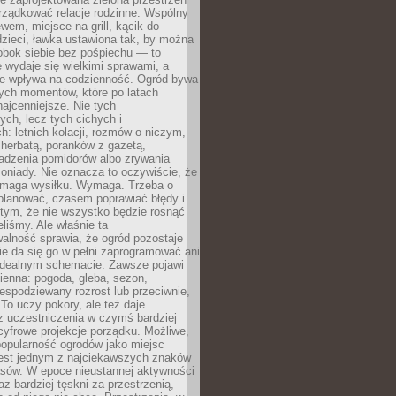
rządkować relacje rodzinne. Wspólny
ewem, miejsce na grill, kącik do
zieci, ławka ustawiona tak, by można
obok siebie bez pośpiechu — to
 wydaje się wielkimi sprawami, a
nie wpływa na codzienność. Ogród bywa
ych momentów, które po latach
najcenniejsze. Nie tych
ych, lecz tych cichych i
h: letnich kolacji, rozmów o niczym,
herbatą, poranków z gazetą,
adzenia pomidorów albo zrywania
oniady. Nie oznacza to oczywiście, że
ymaga wysiłku. Wymaga. Trzeba o
planować, czasem poprawiać błędy i
 tym, że nie wszystko będzie rosnąć
eliśmy. Ale właśnie ta
alność sprawia, że ogród pozostaje
Nie da się go w pełni zaprogramować ani
dealnym schemacie. Zawsze pojawi
ienna: pogoda, gleba, sezon,
iespodziewany rozrost lub przeciwnie,
 To uczy pokory, ale też daje
z uczestniczenia w czymś bardziej
cyfrowe projekcje porządku. Możliwe,
popularność ogrodów jako miejsc
jest jednym z najciekawszych znaków
sów. W epoce nieustannej aktywności
az bardziej tęskni za przestrzenią,