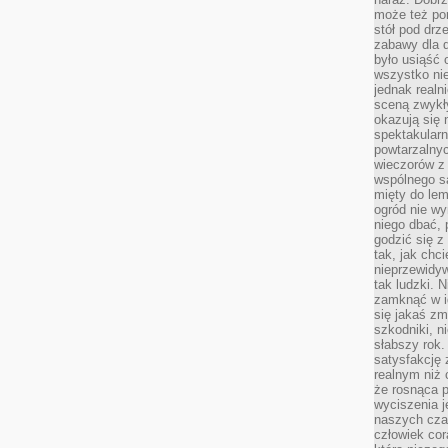
może też po
stół pod drz
zabawy dla d
było usiąść 
wszystko nie
jednak real
sceną zwykł
okazują się 
spektakularn
powtarzalnyc
wieczorów z 
wspólnego s
mięty do lem
ogród nie w
niego dbać, 
godzić się z
tak, jak chci
nieprzewidyw
tak ludzki. 
zamknąć w i
się jakaś zm
szkodniki, n
słabszy rok.
satysfakcję 
realnym niż 
że rosnąca 
wyciszenia 
naszych cza
człowiek cor