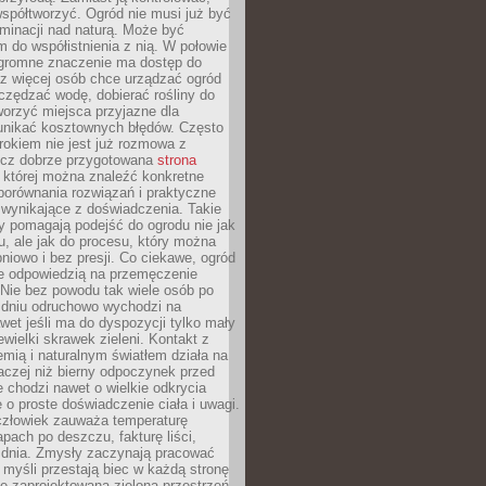
spółtworzyć. Ogród nie musi już być
inacji nad naturą. Może być
 do współistnienia z nią. W połowie
ogromne znaczenie ma dostęp do
az więcej osób chce urządzać ogród
czędzać wodę, dobierać rośliny do
orzyć miejsca przyjazne dla
 unikać kosztownych błędów. Często
okiem nie jest już rozmowa z
ecz dobrze przygotowana
strona
której można znaleźć konkretne
porównania rozwiązań i praktyczne
 wynikające z doświadczenia. Takie
y pomagają podejść do ogrodu nie jak
, ale jak do procesu, który można
pniowo i bez presji. Co ciekawe, ogród
że odpowiedzią na przemęczenie
Nie bez powodu tak wiele osób po
 dniu odruchowo wychodzi na
wet jeśli ma do dyspozycji tylko mały
ewielki skrawek zieleni. Kontakt z
iemią i naturalnym światłem działa na
aczej niż bierny odpoczynek przed
 chodzi nawet o wielkie odkrycia
 o proste doświadczenie ciała i uwagi.
człowiek zauważa temperaturę
apach po deszczu, fakturę liści,
 dnia. Zmysły zaczynają pracować
a myśli przestają biec w każdą stronę
e zaprojektowana zielona przestrzeń