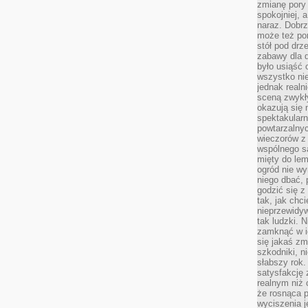
zmianę pory
spokojniej, 
naraz. Dobrz
może też po
stół pod drz
zabawy dla d
było usiąść 
wszystko nie
jednak real
sceną zwykł
okazują się 
spektakularn
powtarzalnyc
wieczorów z 
wspólnego s
mięty do lem
ogród nie w
niego dbać, 
godzić się z
tak, jak chci
nieprzewidyw
tak ludzki. 
zamknąć w i
się jakaś zm
szkodniki, n
słabszy rok.
satysfakcję 
realnym niż 
że rosnąca 
wyciszenia 