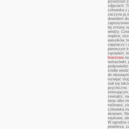
przestrzeń ż
zdjęciach. T
człowieka z 
zaczyna ją w
dowodem dom
zaproszeniem
tej zmiany 
wiedzy. Cor
mądrze, osz
warunków, tw
zapylaczy i
pierwszym kr
sąsiadem, l
branżowa
na 
wskazówki, 
podpowiedzi
źródła wiedz
do obowiązku
rozwijać sto
stał się tak
psychiczne. 
stresującym
zewnątrz, na
taras albo ni
roślinami, z
człowieka in
ekranem. Nie
naukowe, ale
W ogrodzie 
powietrza, z