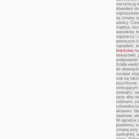
zaczyna ją w
dowodem dom
zaproszeniem
tej zmiany 
wiedzy. Cor
mądrze, osz
warunków, tw
zapylaczy i
pierwszym kr
sąsiadem, l
branżowa
na 
wskazówki, 
podpowiedzi
źródła wiedz
do obowiązku
rozwijać sto
stał się tak
psychiczne. 
stresującym
zewnątrz, na
taras albo ni
roślinami, z
człowieka in
ekranem. Nie
naukowe, ale
W ogrodzie 
powietrza, z
zmianę pory
spokojniej, 
naraz. Dobrz