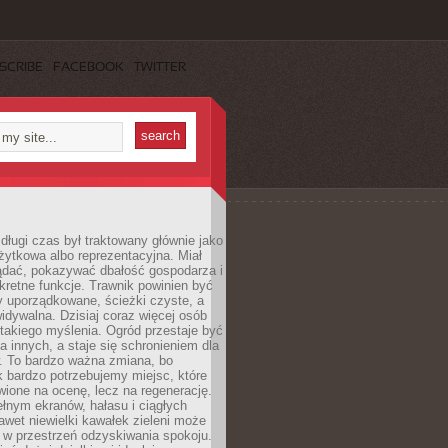
SCRIBE
FACEBOOK
TWITTER
długi czas był traktowany głównie jako
żytkowa albo reprezentacyjna. Miał
ądać, pokazywać dbałość gospodarza i
kretne funkcje. Trawnik powinien być
y uporządkowane, ścieżki czyste, a
idywalna. Dzisiaj coraz więcej osób
takiego myślenia. Ogród przestaje być
a innych, a staje się schronieniem dla
 To bardzo ważna zmiana, bo
k bardzo potrzebujemy miejsc, które
wione na ocenę, lecz na regenerację.
łnym ekranów, hałasu i ciągłych
wet niewielki kawałek zieleni może
 w przestrzeń odzyskiwania spokoju.