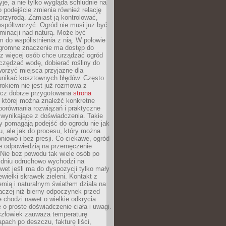
yje, a nie tylko wygląda schludnie na
o podejście zmienia również relację
przyrodą. Zamiast ją kontrolować,
spółtworzyć. Ogród nie musi już być
inacji nad naturą. Może być
 do współistnienia z nią. W połowie
ogromne znaczenie ma dostęp do
az więcej osób chce urządzać ogród
czędzać wodę, dobierać rośliny do
orzyć miejsca przyjazne dla
 unikać kosztownych błędów. Często
okiem nie jest już rozmowa z
ecz dobrze przygotowana
strona
której można znaleźć konkretne
porównania rozwiązań i praktyczne
 wynikające z doświadczenia. Takie
y pomagają podejść do ogrodu nie jak
, ale jak do procesu, który można
pniowo i bez presji. Co ciekawe, ogród
że odpowiedzią na przemęczenie
Nie bez powodu tak wiele osób po
 dniu odruchowo wychodzi na
wet jeśli ma do dyspozycji tylko mały
ewielki skrawek zieleni. Kontakt z
iemią i naturalnym światłem działa na
aczej niż bierny odpoczynek przed
 chodzi nawet o wielkie odkrycia
 o proste doświadczenie ciała i uwagi.
człowiek zauważa temperaturę
apach po deszczu, fakturę liści,