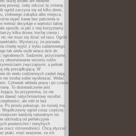
eć dużej działki ani idealnie
nej posesji, żeby odczuć tę zmianę.
ób ogród zaczyna się od kilku donic,
łu, ziołowego zakątka albo miejsca,
można wypić kawę bez patrzenia w
nie metraż decyduje o wartości takiej
 ale sposób, w jaki z niej korzystamy.
rczy kilka drzew, trochę cienia i
 nic nie musi się dziać od razu. Ogród
spektaklu. Wystarczy, że pozwala
na chwilę wyjść z trybu zadaniowego.
ego tak wiele osób wraca dziś do
c ogrodowych. Sadzenie, przycinanie,
zy obserwowanie wzrostu roślin
czynnościami zwyczajnymi, a jednak
ą siłę porządkującą. W
wie do wielu codziennych zadań dają
go nie trzeba sobie wyobrażać. Widać
em. Człowiek wkłada pracę i po czasie
ianę. To doświadczenie jest
kojące, bo przypomina, że nie
si dawać natychmiastowy rezultat.
ierpliwości, ale robi to bez
a. Po prostu pokazuje, że rozwój ma
. Współczesny ogród coraz częściej
ż miejscem bardziej naturalnym niż
ie odchodzą od perfekcyjnie
ych powierzchni i sterylnych
na rzecz różnorodności. Chcą słyszeć
eć ptaki, mieć wrażenie, że ich