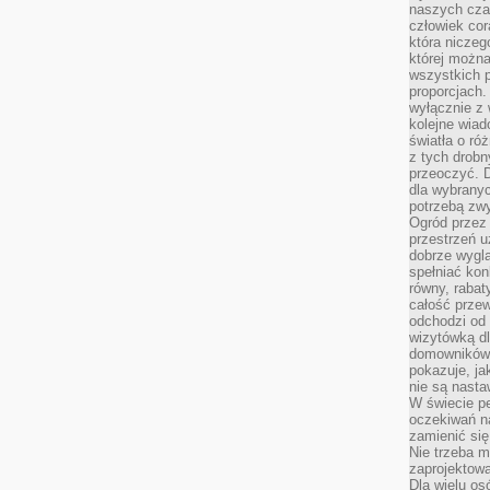
naszych cza
człowiek cor
która niczeg
której można
wszystkich p
proporcjach.
wyłącznie z
kolejne wiad
światła o ró
z tych drobn
przeoczyć. D
dla wybranyc
potrzebą zwy
Ogród przez 
przestrzeń u
dobrze wygl
spełniać kon
równy, rabat
całość przew
odchodzi od 
wizytówką dl
domowników.
pokazuje, ja
nie są nasta
W świecie pe
oczekiwań na
zamienić się
Nie trzeba mi
zaprojektowa
Dla wielu os