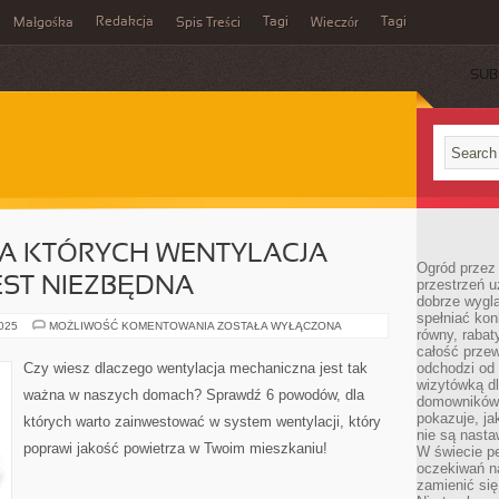
Redakcja
Tagi
Tagi
Małgośka
Spis Treści
Wieczór
SUB
A KTÓRYCH WENTYLACJA
Ogród przez 
EST NIEZBĘDNA
przestrzeń u
dobrze wygl
spełniać kon
6
2025
MOŻLIWOŚĆ KOMENTOWANIA
ZOSTAŁA WYŁĄCZONA
równy, rabat
POWODÓW,
DLA
całość przew
KTÓRYCH
Czy wiesz dlaczego wentylacja mechaniczna jest tak
odchodzi od 
WENTYLACJA
wizytówką dl
MECHANICZNA
ważna w naszych domach? Sprawdź 6 powodów, dla
JEST
domowników.
NIEZBĘDNA
pokazuje, ja
których warto zainwestować w system wentylacji, który
nie są nasta
poprawi jakość powietrza w Twoim mieszkaniu!
W świecie pe
oczekiwań na
zamienić się