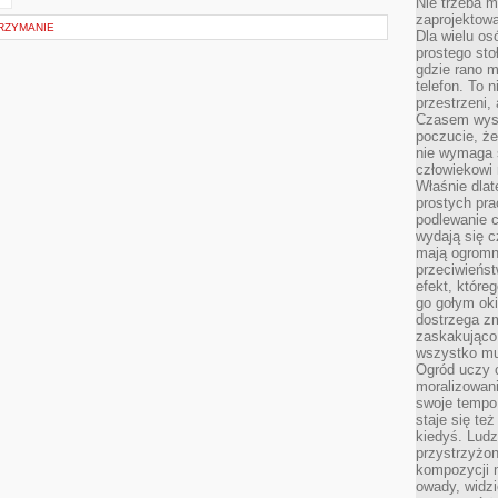
Nie trzeba mi
zaprojektowa
TRZYMANIE
Dla wielu os
prostego sto
gdzie rano 
telefon. To 
przestrzeni,
Czasem wysta
poczucie, że
nie wymaga 
człowiekowi 
Właśnie dlat
prostych pra
podlewanie c
wydają się 
mają ogromn
przeciwieńst
efekt, które
go gołym oki
dostrzega zm
zaskakująco 
wszystko mu
Ogród uczy c
moralizowani
swoje tempo
staje się te
kiedyś. Ludz
przystrzyżon
kompozycji 
owady, widzi