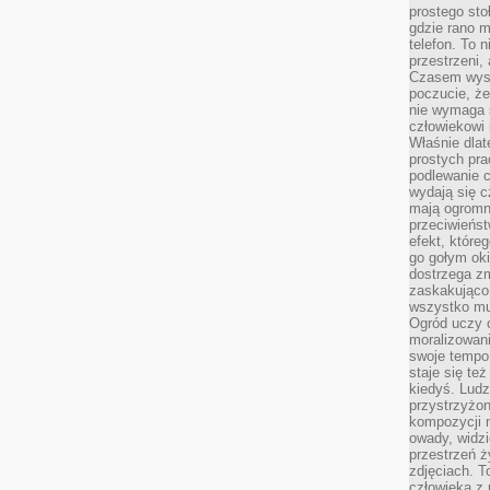
prostego sto
gdzie rano 
telefon. To 
przestrzeni,
Czasem wysta
poczucie, że
nie wymaga 
człowiekowi 
Właśnie dlat
prostych pra
podlewanie c
wydają się 
mają ogromn
przeciwieńst
efekt, które
go gołym oki
dostrzega zm
zaskakująco 
wszystko mu
Ogród uczy c
moralizowani
swoje tempo
staje się te
kiedyś. Ludz
przystrzyżon
kompozycji 
owady, widzi
przestrzeń ż
zdjęciach. T
człowieka z 