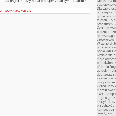
na angielski, czy nadal pracujemy nad tym tematem?
Nie trzeba mi
zaprojektowa
Dla wielu os
CH ROZWIJAJĄCYCH SIĘ
prostego sto
gdzie rano 
telefon. To 
przestrzeni,
Czasem wysta
poczucie, że
nie wymaga 
człowiekowi 
Właśnie dlat
prostych pra
podlewanie c
wydają się 
mają ogromn
przeciwieńst
efekt, które
go gołym oki
dostrzega zm
zaskakująco 
wszystko mu
Ogród uczy c
moralizowani
swoje tempo
staje się te
kiedyś. Ludz
przystrzyżon
kompozycji 
owady, widzi