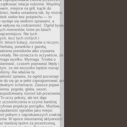
rządkować relacje rodzinne. Wspólny
ewem, miejsce na grill, kącik do
zieci, ławka ustawiona tak, by można
obok siebie bez pośpiechu — to
 wydaje się wielkimi sprawami, a
nie wpływa na codzienność. Ogród bywa
ych momentów, które po latach
najcenniejsze. Nie tych
ych, lecz tych cichych i
h: letnich kolacji, rozmów o niczym,
herbatą, poranków z gazetą,
adzenia pomidorów albo zrywania
oniady. Nie oznacza to oczywiście, że
ymaga wysiłku. Wymaga. Trzeba o
planować, czasem poprawiać błędy i
 tym, że nie wszystko będzie rosnąć
eliśmy. Ale właśnie ta
alność sprawia, że ogród pozostaje
Nie da się go w pełni zaprogramować ani
dealnym schemacie. Zawsze pojawi
ienna: pogoda, gleba, sezon,
iespodziewany rozrost lub przeciwnie,
 To uczy pokory, ale też daje
z uczestniczenia w czymś bardziej
cyfrowe projekcje porządku. Możliwe,
popularność ogrodów jako miejsc
jest jednym z najciekawszych znaków
sów. W epoce nieustannej aktywności
az bardziej tęskni za przestrzenią,