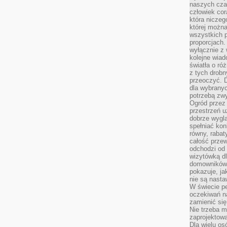
naszych cza
człowiek cor
która niczeg
której można
wszystkich p
proporcjach.
wyłącznie z
kolejne wiad
światła o ró
z tych drobn
przeoczyć. D
dla wybranyc
potrzebą zwy
Ogród przez 
przestrzeń u
dobrze wygl
spełniać kon
równy, rabat
całość przew
odchodzi od 
wizytówką dl
domowników.
pokazuje, ja
nie są nasta
W świecie pe
oczekiwań na
zamienić się
Nie trzeba mi
zaprojektowa
Dla wielu os