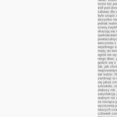
może też po
stół pod drz
zabawy dla d
było usiąść 
wszystko nie
jednak real
sceną zwykł
okazują się 
spektakularn
powtarzalnyc
wieczorów z 
wspólnego s
mięty do lem
ogród nie w
niego dbać, 
godzić się z
tak, jak chci
nieprzewidyw
tak ludzki. 
zamknąć w i
się jakaś zm
szkodniki, n
słabszy rok.
satysfakcję 
realnym niż 
że rosnąca 
wyciszenia 
naszych cza
człowiek cor