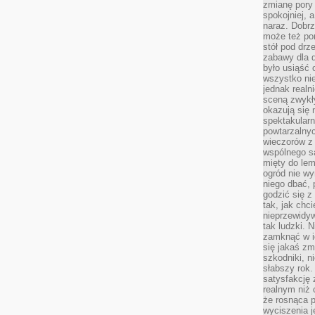
zmianę pory
spokojniej, 
naraz. Dobrz
może też po
stół pod drz
zabawy dla d
było usiąść 
wszystko nie
jednak real
sceną zwykł
okazują się 
spektakularn
powtarzalnyc
wieczorów z 
wspólnego s
mięty do lem
ogród nie w
niego dbać, 
godzić się z
tak, jak chci
nieprzewidyw
tak ludzki. 
zamknąć w i
się jakaś zm
szkodniki, n
słabszy rok.
satysfakcję 
realnym niż 
że rosnąca 
wyciszenia 