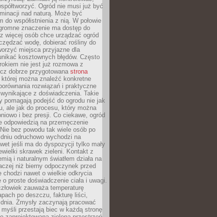
spółtworzyć. Ogród nie musi już być
inacji nad naturą. Może być
 do współistnienia z nią. W połowie
ogromne znaczenie ma dostęp do
az więcej osób chce urządzać ogród
czędzać wodę, dobierać rośliny do
orzyć miejsca przyjazne dla
 unikać kosztownych błędów. Często
okiem nie jest już rozmowa z
ecz dobrze przygotowana
strona
której można znaleźć konkretne
porównania rozwiązań i praktyczne
 wynikające z doświadczenia. Takie
y pomagają podejść do ogrodu nie jak
, ale jak do procesu, który można
pniowo i bez presji. Co ciekawe, ogród
że odpowiedzią na przemęczenie
Nie bez powodu tak wiele osób po
 dniu odruchowo wychodzi na
wet jeśli ma do dyspozycji tylko mały
ewielki skrawek zieleni. Kontakt z
iemią i naturalnym światłem działa na
aczej niż bierny odpoczynek przed
 chodzi nawet o wielkie odkrycia
 o proste doświadczenie ciała i uwagi.
człowiek zauważa temperaturę
apach po deszczu, fakturę liści,
 dnia. Zmysły zaczynają pracować
a myśli przestają biec w każdą stronę
e zaprojektowana zielona przestrzeń