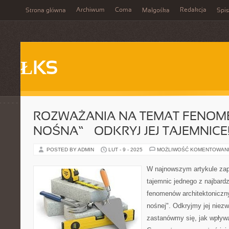
Archiwum
Coma
Redakcja
Strona główna
Małgośka
Spis
ŁKS
ROZWAŻANIA NA TEMAT FENOME
NOŚNA” – ODKRYJ JEJ TAJEMNICE
POSTED BY ADMIN
LUT - 9 - 2025
MOŻLIWOŚĆ KOMENTOWAN
W najnowszym artykule zap
tajemnic jednego z najbard
fenomenów architektoniczny
nośnej". Odkryjmy jej niezw
zastanówmy się, jak wpływ