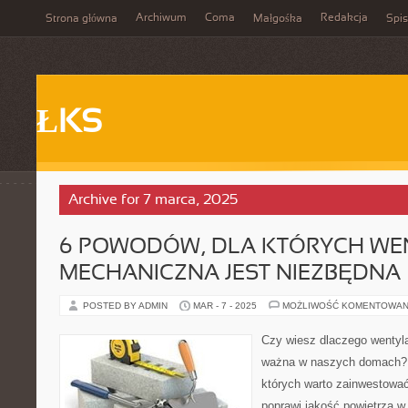
Archiwum
Coma
Redakcja
Strona główna
Małgośka
Spis
ŁKS
Archive for 7 marca, 2025
6 POWODÓW, DLA KTÓRYCH WE
MECHANICZNA JEST NIEZBĘDNA
POSTED BY ADMIN
MAR - 7 - 2025
MOŻLIWOŚĆ KOMENTOWAN
Czy wiesz dlaczego wentyla
ważna w naszych domach? 
których warto zainwestować
poprawi jakość powietrza 